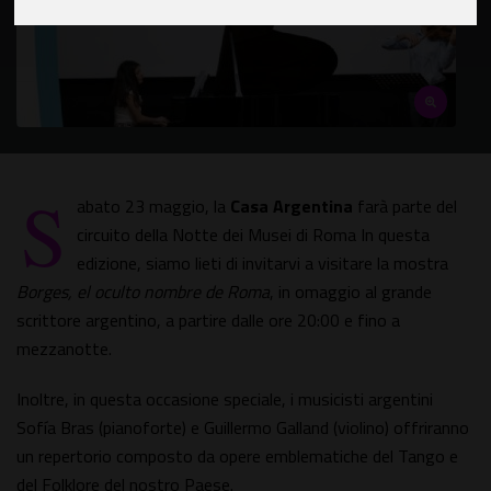
S
abato 23 maggio, la
Casa Argentina
farà parte del
circuito della Notte dei Musei di Roma In questa
edizione, siamo lieti di invitarvi a visitare la mostra
Borges, el oculto nombre de Roma
, in omaggio al grande
scrittore argentino, a partire dalle ore 20:00 e fino a
mezzanotte.
Inoltre, in questa occasione speciale, i musicisti argentini
Sofía Bras (pianoforte) e Guillermo Galland (violino) offriranno
un repertorio composto da opere emblematiche del Tango e
del Folklore del nostro Paese.