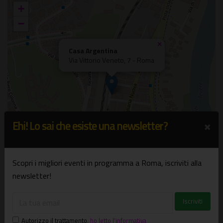
+
−
×
Casa Argentina
Via Vittorio Veneto, 7 - Roma
×
Ehi! Lo sai che esiste una newsletter?
Scopri i migliori eventi in programma a Roma, iscriviti alla
newsletter!
Leaflet
| ©
OpenStreetMap
Autorizzo il trattamento
,
ho letto l'informativa