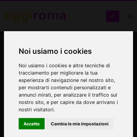
Casa Argentina nella Notte
dei Musei di Roma
Noi usiamo i cookies
Noi usiamo i cookies e altre tecniche di
Visita alla mostra "Borges" e concerto
tracciamento per migliorare la tua
esperienza di navigazione nel nostro sito,
per mostrarti contenuti personalizzati e
annunci mirati, per analizzare il traffico sul
nostro sito, e per capire da dove arrivano i
nostri visitatori.
Accetto
Cambia le mie impostazioni