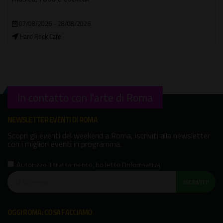
04/09/2026 - 18/12/2026
Chiesa Evangelica Metodista - Via XX Settembre
In contatto con l'arte di Roma
NEWSLETTER EVENTI DI ROMA
Scopri gli eventi del weekend a Roma, iscriviti alla newsletter
con i migliori eventi in programma.
Autorizzo il trattamento
,
ho letto l'informativa
ISCRIVITI!
OGGI ROMA: COSA FACCIAMO