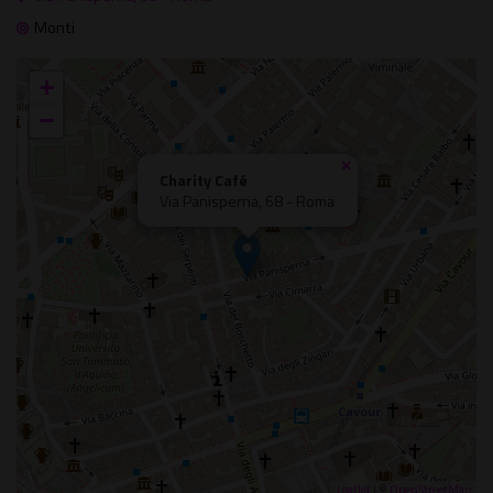
Monti
+
−
×
Charity Café
Via Panisperna, 68 - Roma
Leaflet
| ©
OpenStreetMap