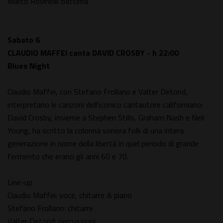
Marco Rovinelli: batteria
Sabato 6
CLAUDIO MAFFEI canta DAVID CROSBY - h 22:00
Blues Night
Claudio Maffei, con Stefano Frollano e Valter Detond,
interpretano le canzoni dell'iconico cantautore californiano:
David Crosby, insieme a Stephen Stills, Graham Nash e Neil
Young, ha scritto la colonna sonora folk di una intera
generazione in nome della libertà in quel periodo di grande
fermento che erano gli anni 60 e 70.
Line-up
Claudio Maffei: voce, chitarre & piano
Stefano Frollano: chitarre
Valter Detond: percussioni