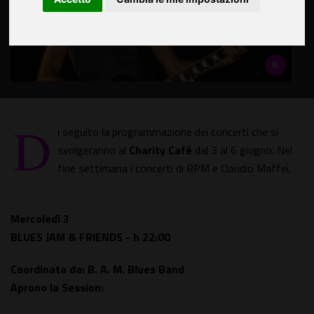
D
i seguito la programmazione dei concerti che si
svolgeranno al
Charity Café
dal 3 al 6 giugno. Nel
fine settimana i concerti di RPM e Claudio Maffei.
Mercoledì 3
BLUES JAM & FRIENDS - h 22:00
Coordinata da: B. A. M. Blues Band
Aprono la Session: