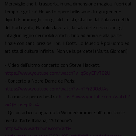
Mereviglie che ti trasporta in una dimensione magica, fuori dal
tempo e gotica! Ho visto opere bellissime di ogni genere:
dipinti Fiamminghi con gli alchimisti, statue dal Palazzo del Re
del Portogallo, Nautilus lavorati, la sala delle ceramiche, gli
intagli in legno dei mobili antichi, fino ad arrivare alla parte
finale con tanti preziosi libri. Il Dott. Lo Muscio è poi uomo ed
artista di cultura infinita...Non ve la perdete! (Marta Giordani)
- Video dell'ultmo concerto con Steve Hackett:
https://www.youtube.com/watch?v=qSoyEFvT82U
- Concerto a Notre Dame de Paris:
https://www.youtube.com/watch?v=hTYr238zUAs
- La musica per orchestra:
https://www.youtube.com/watch?
v=QHtpsEpXsa4
- Qui un articolo riguardo la Wunderkammer sull'importante
rivista d'arte Italiana, "Artribune":
https://www.artribune.com/arti-