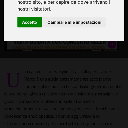
nostro sito, e per capire da dove arrivano i
nostri visitatori.
Accetto
Cambia le mie impostazioni
U
na casa delle meraviglie curata alla perfezione.
Marco è una guida estremamente accogliente,
competente e umile, che condivide generosamente
la sua meravigliosa collezione con entusiasmo, meraviglia e
gioia. Ho imparato moltissimo sulla storia della
wunderkammer stessa e sui meravigliosi pezzi di cui ha una
conoscenza enciclopedica. Il bonus aggiuntivo è lo
straordinario concerto per pianoforte ed organo. Una rara