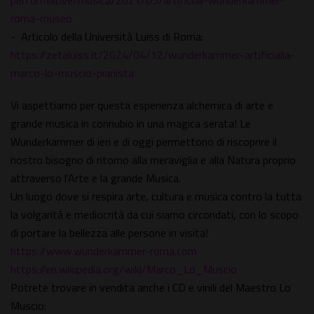
performative/musica/2021/05/artificiali-wunderkammer-
roma-museo
- Articolo della Università Luiss di Roma:
https://zetaluiss.it/2024/04/12/wunderkammer-artificialia-
marco-lo-muscio-pianista
Vi aspettiamo per questa esperienza alchemica di arte e
grande musica in connubio in una magica serata! Le
Wunderkammer di ieri e di oggi permettono di riscoprire il
nostro bisogno di ritorno alla meraviglia e alla Natura proprio
attraverso l'Arte e la grande Musica.
Un luogo dove si respira arte, cultura e musica contro la tutta
la volgarità e mediocrità da cui siamo circondati, con lo scopo
di portare la bellezza alle persone in visita!
https://www.wunderkammer-roma.com
https://en.wikipedia.org/wiki/Marco_Lo_Muscio
Potrete trovare in vendita anche i CD e vinili del Maestro Lo
Muscio: