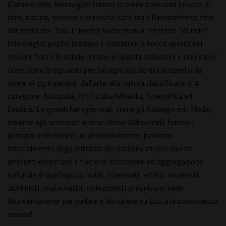
(Camere delle Meraviglie) furono le prime collezioni private di
arte, natura, scienza e curiosità nate tra il Rinascimento fino
alla metà del '700. L' Horror Vacui creava l'effetto "Wunder"
(Meraviglia) poichè lasciava il visitatore a bocca aperta nel
trovare tutto lo scibile umano in queste collezioni e non saper
dove porre lo sguardo perché ogni spazio era ricoperto da
opere di ogni genere, dall'arte alla natura classificate in 4
categorie: Naturalia, Artificialia/Mirabilia, Scientifica ed
Exotica. Le grandi famiglie reali, come gli Asburgo ed i Medici,
insieme agli scienziati (come Ulisse Aldrovandi) furono i
principali collezionisti di Wunderkammer: parliamo
letteralmente degli antenati dei moderni musei! Questi
ambienti diventano il fulcro di attrazione ed aggregazione
culturale di quell'epoca: nobili, scienziati, artisti, musicisti,
alchimisti, matematici, collezionisti si riunivano nelle
Wunderkammer per parlare e discutere su tutta la conoscenza
umana!