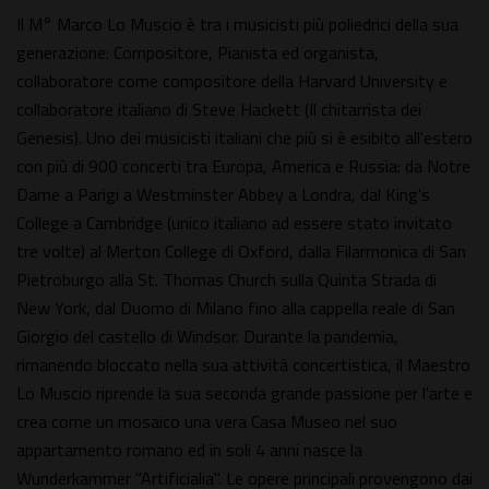
Il M° Marco Lo Muscio è tra i musicisti più poliedrici della sua
generazione: Compositore, Pianista ed organista,
collaboratore come compositore della Harvard University e
collaboratore italiano di Steve Hackett (Il chitarrista dei
Genesis). Uno dei musicisti italiani che più si è esibito all'estero
con più di 900 concerti tra Europa, America e Russia: da Notre
Dame a Parigi a Westminster Abbey a Londra, dal King's
College a Cambridge (unico italiano ad essere stato invitato
tre volte) al Merton College di Oxford, dalla Filarmonica di San
Pietroburgo alla St. Thomas Church sulla Quinta Strada di
New York, dal Duomo di Milano fino alla cappella reale di San
Giorgio del castello di Windsor. Durante la pandemia,
rimanendo bloccato nella sua attività concertistica, il Maestro
Lo Muscio riprende la sua seconda grande passione per l'arte e
crea come un mosaico una vera Casa Museo nel suo
appartamento romano ed in soli 4 anni nasce la
Wunderkammer "Artificialia". Le opere principali provengono dai