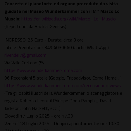
Concerto di pianoforte ed organo preceduto da visita
guidata nel Museo Wunderkammer con il M° Marco Lo
Muscio
:
https://en.wikipedia.org/wiki/Marco_Lo_Muscio
(Repertorio: da Bach ai Genesis)
INGRESSO: 25 Euro - Durata: circa 3 ore
Info e Prenotazioni: 349 4030660 (anche WhatsApp)
rivendel7@gmail.com
Via Valle Corteno 75
https://www.wunderkammer-roma.com
96 Recensioni 5 stelle (Google, Tripsadvisor, Come Home,...):
https://www.wunderkammer-roma.com/recensioni-reviews
(Tra gli ospiti illustri della Wunderkammer lo sceneggiatore e
regista Roberto Leoni, il Principe Doria Pamphilj, David
Jackson, John Hackett, ecc...)
Giovedì 17 Luglio 2025 - ore 17.30
Venerdì 18 Luglio 2025 - Doppio appuntamento: ore 10.30