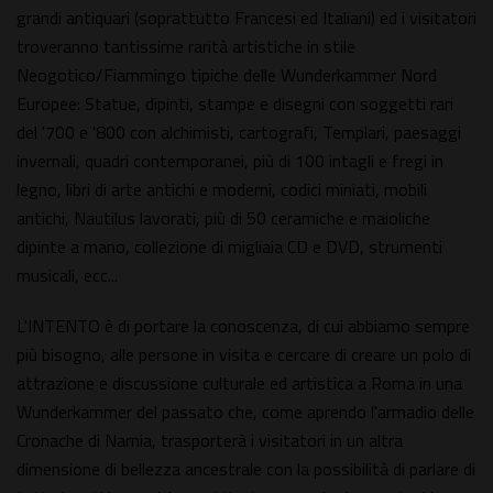
grandi antiquari (soprattutto Francesi ed Italiani) ed i visitatori
troveranno tantissime rarità artistiche in stile
Neogotico/Fiammingo tipiche delle Wunderkammer Nord
Europee: Statue, dipinti, stampe e disegni con soggetti rari
del '700 e '800 con alchimisti, cartografi, Templari, paesaggi
invernali, quadri contemporanei, più di 100 intagli e fregi in
legno, libri di arte antichi e moderni, codici miniati, mobili
antichi, Nautilus lavorati, più di 50 ceramiche e maioliche
dipinte a mano, collezione di migliaia CD e DVD, strumenti
musicali, ecc...
L'INTENTO è di portare la conoscenza, di cui abbiamo sempre
più bisogno, alle persone in visita e cercare di creare un polo di
attrazione e discussione culturale ed artistica a Roma in una
Wunderkammer del passato che, come aprendo l'armadio delle
Cronache di Narnia, trasporterà i visitatori in un altra
dimensione di bellezza ancestrale con la possibilità di parlare di