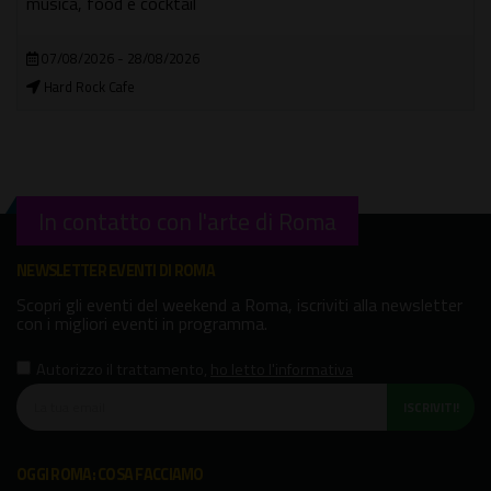
musica, food e cocktail
07/08/2026 - 28/08/2026
Hard Rock Cafe
In contatto con l'arte di Roma
NEWSLETTER EVENTI DI ROMA
Scopri gli eventi del weekend a Roma, iscriviti alla newsletter
con i migliori eventi in programma.
Autorizzo il trattamento
,
ho letto l'informativa
ISCRIVITI!
OGGI ROMA: COSA FACCIAMO