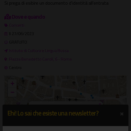
Si prega di esibire un documento d'identità all'entrata
Dove e quando
Concerti
Il 27/06/2023
GRATUITO
Istituto di Cultura e Lingua Russa
Piazza Benedetto Cairoli, 6 - Roma
Centro
+
−
×
Istituto di Cultura e Lingua Russa
×
Ehi! Lo sai che esiste una newsletter?
Piazza Benedetto Cairoli, 6 - Roma