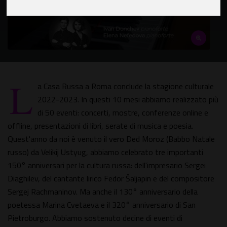
L
a Casa Russa a Roma conclude la stagione culturale
2022-2023. In questi 10 mesi abbiamo realizzato più
di 50 eventi: concerti, mostre, conferenze online e
offline, presentazioni di libri, serate di musica e poesia.
Quest'anno da noi è venuto il vero Ded Moroz (Babbo Natale
russo) da Velikij Ustyug, abbiamo celebrato tre importanti
150° anniversari per la cultura russa: dell'impresario Sergei
Diaghilev, del cantante lirico Fedor Šaljapin e del compositore
Sergej Rachmaninov. Ma anche il 130° anniversario della
poetessa Marina Cvetaeva e il 320° anniversario di San
Pietroburgo. Abbiamo sostenuto decine di eventi di