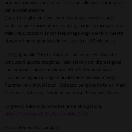
organizzazioni culturali russe e italiane, alle quali siamo grati
per la collaborazione.
Quasi tutti gli eventi venivano trasmessi in diretta sulle
nostre pagine social: ogni streaming, in media, raccoglie circa
mille visualizzazioni. I nostri reportage dagli eventi in questa
stagione hanno guardato, in totale, più di 100mila volte.
Il 27 giugno alle 18:30 si terrà «Il concerto d'estate» che
concluderà questa stagione. I pianisti vincitori di prestigiosi
concorsi musicali internazionali Elena Nefedova e Ivan
Donchev eseguiranno opere di Aleksandr Scriabin e Sergej
Rachmaninov, inclusi i suoi «Sei pezzi per pianoforte a 4 mani:
Barcarolle, Scherzo, Thème russe, Valse, Romance, Slava».
L'ingresso è libero, la prenotazione è obbligatoria:
https://forms.gle/PkMyQ44ymsWhxDYa6
Piazza Benedetto Cairoli, 6