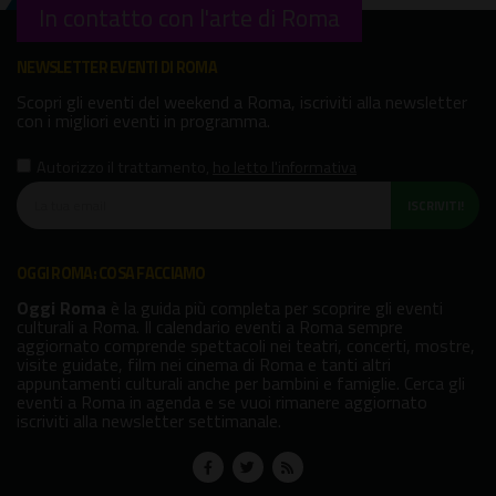
In contatto con l'arte di Roma
NEWSLETTER EVENTI DI ROMA
Scopri gli eventi del weekend a Roma, iscriviti alla newsletter
con i migliori eventi in programma.
Autorizzo il trattamento
,
ho letto l'informativa
ISCRIVITI!
OGGI ROMA: COSA FACCIAMO
Oggi Roma
è la guida più completa per scoprire gli eventi
culturali a Roma. Il calendario eventi a Roma sempre
aggiornato comprende spettacoli nei teatri, concerti, mostre,
visite guidate, film nei cinema di Roma e tanti altri
appuntamenti culturali anche per bambini e famiglie. Cerca gli
eventi a Roma in agenda e se vuoi rimanere aggiornato
iscriviti alla newsletter settimanale.