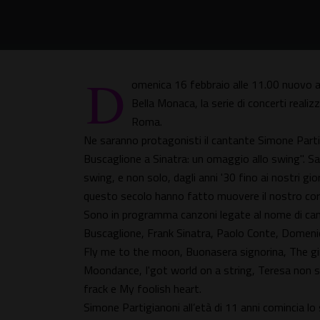
D
omenica 16 febbraio alle 11.00 nuovo 
Bella Monaca, la serie di concerti realiz
Roma.
Ne saranno protagonisti il cantante Simone Partig
Buscaglione a Sinatra: un omaggio allo swing". Sarà
swing, e non solo, dagli anni '30 fino ai nostri giorn
questo secolo hanno fatto muovere il nostro cor
Sono in programma canzoni legate al nome di cant
Buscaglione, Frank Sinatra, Paolo Conte, Domeni
Fly me to the moon, Buonasera signorina, The gir
Moondance, I'got world on a string, Teresa non sp
frack e My foolish heart.
Simone Partigianoni all’età di 11 anni comincia l