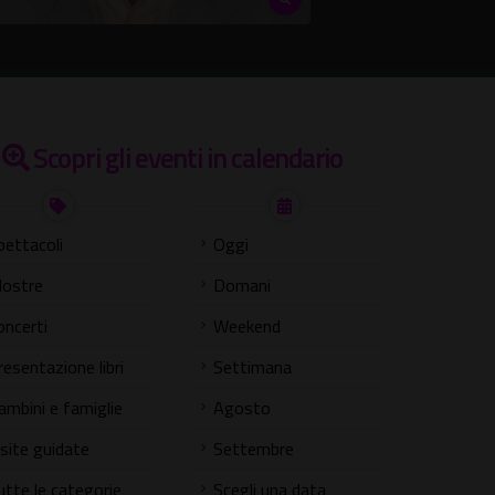
Scopri gli eventi in calendario
pettacoli
Oggi
ostre
Domani
oncerti
Weekend
resentazione libri
Settimana
ambini e famiglie
Agosto
isite guidate
Settembre
utte le categorie
Scegli una data