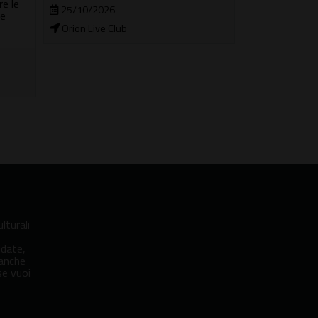
e le
25/10/2026
09/06/2026 
 e
Orion Live Club
Ponte Sant'A
lturali
idate,
 anche
se vuoi