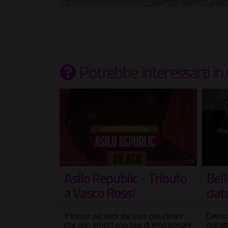
Potrebbe interessarti
in
Bell
n
Asilo Republic - Tributo
date
a Vasco Rossi
Celebr
a dopo 12 anni
Il Vasco più rock dal vivo con i brani
dell'a
che non smettono mai di emozionare