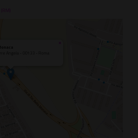
a (RM)
×
 Monaca
Torre Angela - 00133 - Roma