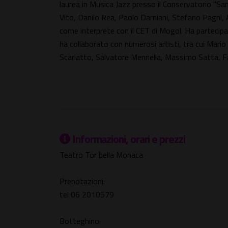
laurea in Musica Jazz presso il Conservatorio "San
Vito, Danilo Rea, Paolo Damiani, Stefano Pagni, Al
come interprete con il CET di Mogol. Ha partecipa
ha collaborato con numerosi artisti, tra cui Mari
Scarlatto, Salvatore Mennella, Massimo Satta, Fa
Informazioni, orari e prezzi
Teatro Tor bella Monaca
Prenotazioni:
tel 06 2010579
Botteghino: