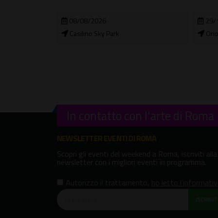
29/
08/08/2026
Orio
a Musica
Casilino Sky Park
In contatto con l'arte di Roma
NEWSLETTER EVENTI DI ROMA
Scopri gli eventi del weekend a Roma, iscriviti alla
newsletter con i migliori eventi in programma.
Autorizzo il trattamento
,
ho letto l'informati
ISCRIVITI