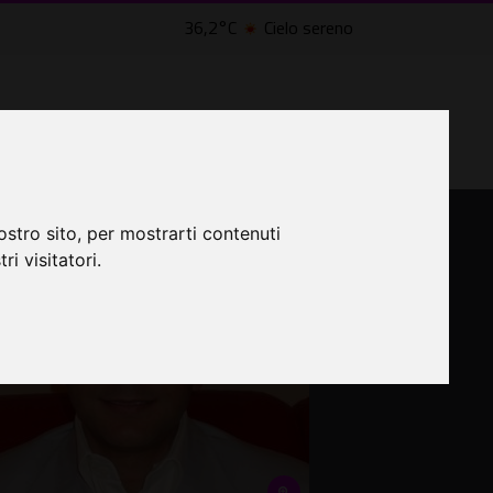
36,2°C
Cielo sereno
LTRI EVENTI ˅
CINEMA ˅
ostro sito, per mostrarti contenuti
ri visitatori.