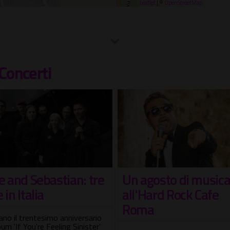
Leaflet
| ©
OpenStreetMap
Concerti
e and Sebastian: tre
Un agosto di music
 in Italia
all'Hard Rock Cafe
Roma
ano il trentesimo anniversario
lbum 'If You're Feeling Sinister'