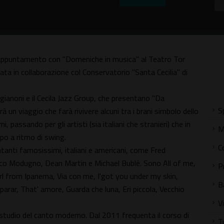
appuntamento con "Domeniche in musica" al Teatro Tor
zata in collaborazione col Conservatorio "Santa Cecilia" di
ianoni e il Cecila Jazz Group, che presentano "Da
S
 un viaggio che farà rivivere alcuni tra i brani simbolo dello
i, passando per gli artisti (sia italiani che stranieri) che in
M
po a ritmo di swing.
C
anti famosissimi, italiani e americani, come Fred
co Modugno, Dean Martin e Michael Bublé. Sono All of me,
P
l from Ipanema, Via con me, I'got you under my skin,
B
arar, That' amore, Guarda che luna, Eri piccola, Vecchio
V
o studio del canto moderno. Dal 2011 frequenta il corso di
T