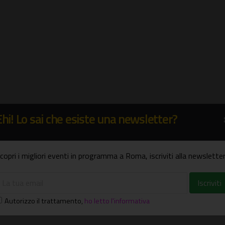
Ehi! Lo sai che esiste una newsletter?
copri i migliori eventi in programma a Roma, iscriviti alla newsletter
Autorizzo il trattamento
,
ho letto l'informativa