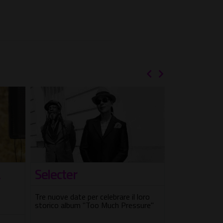
a
Selecter
Torna Te
Tre nuove date per celebrare il loro
La programmaz
storico album "Too Much Pressure"
al 5 settembr