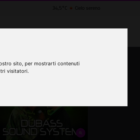
34,5°C
Cielo sereno
LTRI EVENTI ˅
CINEMA ˅
ostro sito, per mostrarti contenuti
ri visitatori.