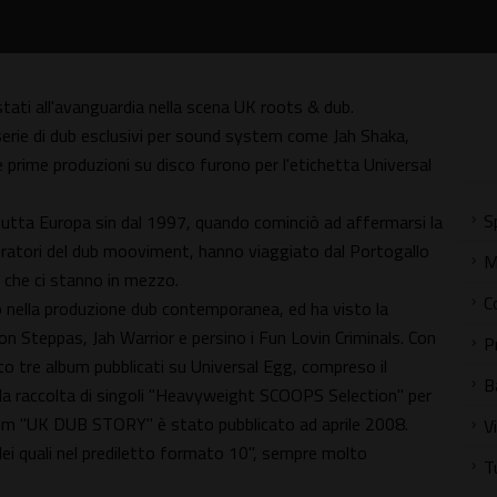
 stati all'avanguardia nella scena UK roots & dub.
erie di dub esclusivi per sound system come Jah Shaka,
 prime produzioni su disco furono per l'etichetta Universal
S
in tutta Europa sin dal 1997, quando cominciò ad affermarsi la
voratori del dub mooviment, hanno viaggiato dal Portogallo
M
i che ci stanno in mezzo.
C
to nella produzione dub contemporanea, ed ha visto la
on Steppas, Jah Warrior e persino i Fun Lovin Criminals. Con
P
o tre album pubblicati su Universal Egg, compreso il
B
 la raccolta di singoli "Heavyweight SCOOPS Selection" per
lbum "UK DUB STORY" è stato pubblicato ad aprile 2008.
V
i dei quali nel prediletto formato 10", sempre molto
T