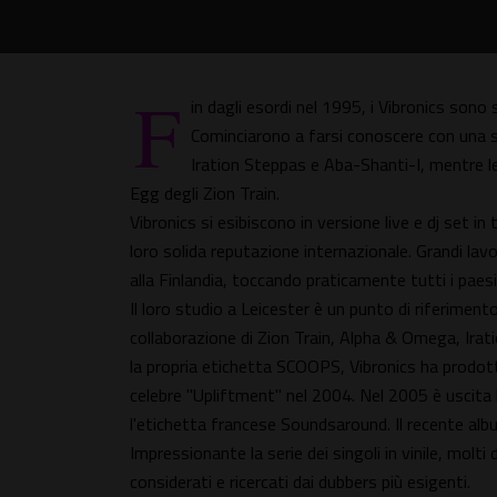
F
in dagli esordi nel 1995, i Vibronics sono
Cominciarono a farsi conoscere con una s
Iration Steppas e Aba-Shanti-I, mentre le
Egg degli Zion Train.
Vibronics si esibiscono in versione live e dj set 
loro solida reputazione internazionale. Grandi la
alla Finlandia, toccando praticamente tutti i paes
Il loro studio a Leicester è un punto di riferimen
collaborazione di Zion Train, Alpha & Omega, Irati
la propria etichetta SCOOPS, Vibronics ha prodott
celebre "Upliftment" nel 2004. Nel 2005 è uscita
l'etichetta francese Soundsaround. Il recente a
Impressionante la serie dei singoli in vinile, molt
considerati e ricercati dai dubbers più esigenti.