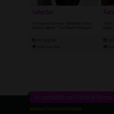
Fara Music Festival
The
Tutti i concerti della XX Edizione dal 3
Tre nu
rare il loro
luglio al 16 agosto
folk-m
ch Pressure"
03/07/2026 - 16/08/2026
19/
Fuori città
Traf
In contatto con l'arte di Roma
NEWSLETTER EVENTI DI ROMA