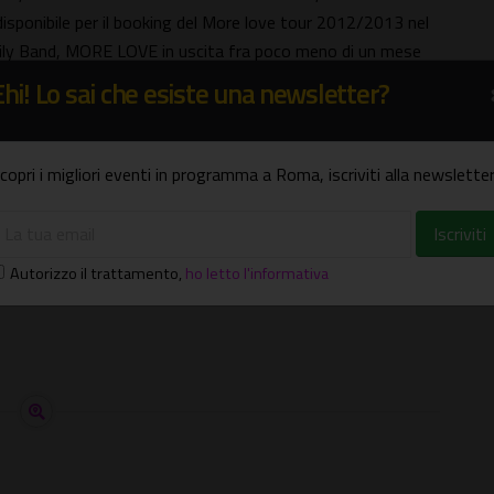
sponibile per il booking del More love tour 2012/2013 nel
mily Band, MORE LOVE in uscita fra poco meno di un mese
Ehi! Lo sai che esiste una newsletter?
copri i migliori eventi in programma a Roma, iscriviti alla newsletter
Autorizzo il trattamento
,
ho letto l'informativa