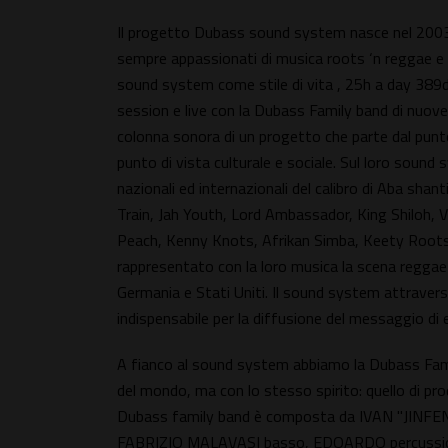
Il progetto Dubass sound system nasce nel 2003 d
sempre appassionati di musica roots ‘n reggae e 
sound system come stile di vita , 25h a day 389days
session e live con la Dubass Family band di nuove 
colonna sonora di un progetto che parte dal punto
punto di vista culturale e sociale. Sul loro sound 
nazionali ed internazionali del calibro di Aba sha
Train, Jah Youth, Lord Ambassador, King Shiloh, Vi
Peach, Kenny Knots, Afrikan Simba, Keety Roots, 
rappresentato con la loro musica la scena reggae 
Germania e Stati Uniti. Il sound system attraver
indispensabile per la diffusione del messaggio di e
A fianco al sound system abbiamo la Dubass Family
del mondo, ma con lo stesso spirito: quello di pro
Dubass family band è composta da IVAN "JINFENG
FABRIZIO MALAVASI basso, EDOARDO percussion