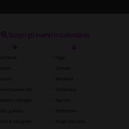
Scopri gli eventi in calendario
pettacoli
Oggi
ostre
Domani
oncerti
Weekend
resentazione libri
Settimana
ambini e famiglie
Agosto
isite guidate
Settembre
utte le categorie
Scegli una data