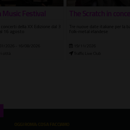
 Scratch in concerto
Concerto di Pianofo
nelle Camere delle
ove date italiane per la band
Meraviglie/Wunde
etal irlandese
Da Bach ai Genesis con il M° M
11/2026
Lo Muscio + visita guidata
fic Live Club
04/08/2026 - 10/08/2026
Museo Wunderkammer "Artificia
OGGI ROMA: COSA FACCIAMO