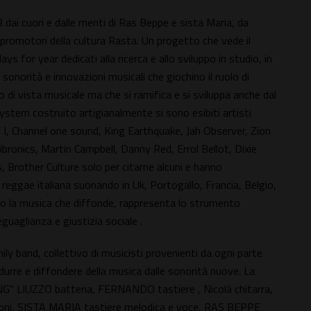
ai cuori e dalle menti di Ras Beppe e sista Maria, da
promotori della cultura Rasta. Un progetto che vede il
 for year dedicati alla ricerca e allo sviluppo in studio, in
sonorità e innovazioni musicali che giochino il ruolo di
 di vista musicale ma che si ramifica e si sviluppa anche dal
system costruito artigianalmente si sono esibiti artisti
nti I, Channel one sound, King Earthquake, Jah Observer, Zion
bronics, Martin Campbell, Danny Red, Errol Bellot, Dixie
Brother Culture solo per citarne alcuni e hanno
reggae italiana suonando in Uk, Portogallo, Francia, Belgio,
so la musica che diffonde, rappresenta lo strumento
guaglianza e giustizia sociale .
 band, collettivo di musicisti provenienti da ogni parte
durre e diffondere della musica dalle sonorità nuove. La
" LIUZZO batteria, FERNANDO tastiere , Nicolà chitarra,
i, SISTA MARIA tastiere melodica e voce, RAS BEPPE