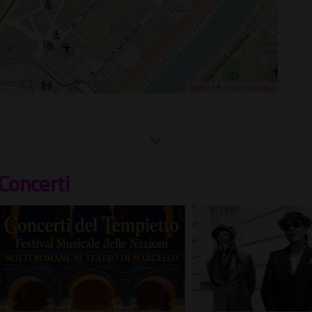
Leaflet
| ©
OpenStreetMap
Concerti