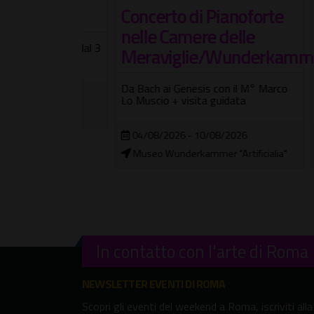
tival
I Co
Concerto di Pianoforte
– F
nelle Camere delle
X Edizione dal 3
dell
Meraviglie/Wunderkammer
Notti 
Da Bach ai Genesis con il M° Marco
2026
music
Lo Muscio + visita guidata
01/
04/08/2026 - 10/08/2026
Chio
Museo Wunderkammer "Artificialia"
In contatto con l'arte di Roma
NEWSLETTER EVENTI DI ROMA
Scopri gli eventi del weekend a Roma, iscriviti alla