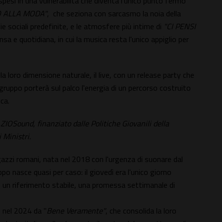
pesi in una vulnerabilità che diventa l'unico punto fermo
 ALLA MODA"
, che seziona con sarcasmo la noia della
ie sociali predefinite, e le atmosfere più intime di
"CI PENSI
a e quotidiana, in cui la musica resta l'unico appiglio per
lla loro dimensione naturale, il live, con un release party che
l gruppo porterà sul palco l'energia di un percorso costruito
ica.
ZIOSound, finanziato dalle Politiche Giovanili della
 Ministri.
zi romani, nata nel 2018 con l'urgenza di suonare dal
ppo nasce quasi per caso: il giovedì era l'unico giorno
o un riferimento stabile, una promessa settimanale di
o nel 2024 da "
Bene Veramente"
, che consolida la loro