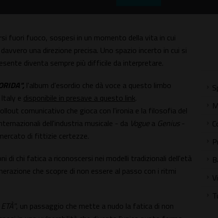
irsi fuori fuoco, sospesi in un momento della vita in cui
vvero una direzione precisa. Uno spazio incerto in cui si
sente diventa sempre più difficile da interpretare.
ORIDA",
l'album d'esordio che dà voce a questo limbo
S
 Italy e
disponibile in presave a questo link
.
M
llout comunicativo che gioca con l'ironia e la filosofia del
nternazionali dell'industria musicale - da
Vogue
a
Genius
-
C
 mercato di fittizie certezze.
P
 di chi fatica a riconoscersi nei modelli tradizionali dell'età
B
enerazione che scopre di non essere al passo con i ritmi
V
T
 ETÀ"
, un passaggio che mette a nudo la fatica di non