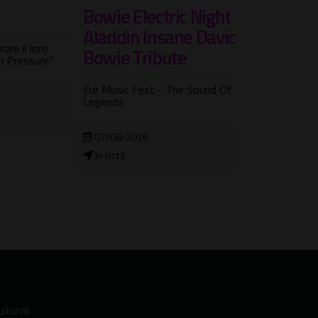
Bowie Electric Night -
Un agost
Aladdin Insane David
all'Hard 
loro
Bowie Tribute
Roma
sure"
Eur Music Fest - The Sound Of
Quattro appunt
Legends
serate estive 
cocktail
07/08/2026
07/08/2026 
In città
Hard Rock Ca
lturali