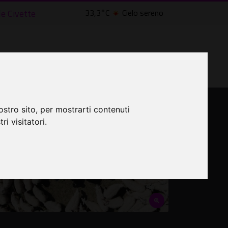
lle Civette
33,3°C
Cielo sereno
LTRI EVENTI ˅
CINEMA ˅
ostro sito, per mostrarti contenuti
ri visitatori.