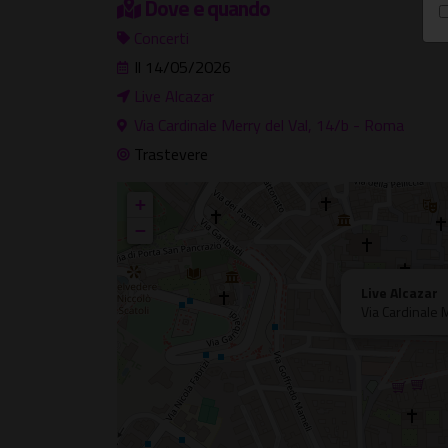
Dove e quando
Concerti
Il 14/05/2026
Live Alcazar
Via Cardinale Merry del Val, 14/b - Roma
Trastevere
+
−
Live Alcazar
Via Cardinale 