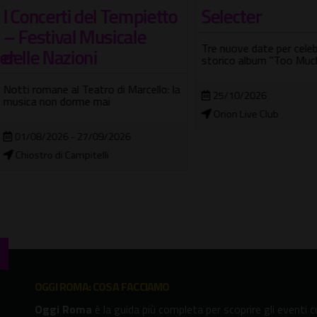
ncerti del Tempietto
Selecter
estival Musicale
Tre nuove date per celebrare il 
e Nazioni
storico album "Too Much Pres
romane al Teatro di Marcello: la
25/10/2026
a non dorme mai
Orion Live Club
08/2026 - 27/09/2026
stro di Campitelli
OGGI ROMA: COSA FACCIAMO
Oggi Roma
è la guida più completa per scoprire gli eventi cu