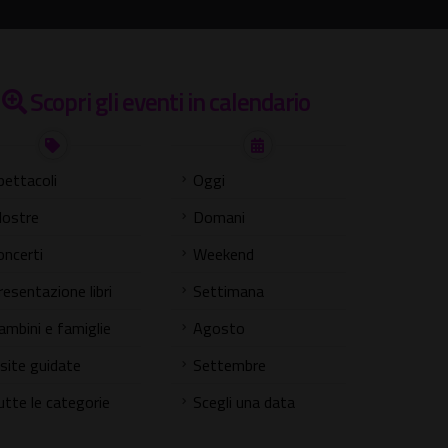
Scopri gli eventi in calendario
pettacoli
Oggi
ostre
Domani
oncerti
Weekend
resentazione libri
Settimana
ambini e famiglie
Agosto
isite guidate
Settembre
utte le categorie
Scegli una data