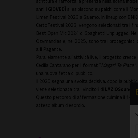
scrittura e rafforza la presenza nella scena indipen
anni
I GIOVEDÌ
si esibiscono su palchi come il Monk
Limen Festival 2023 a Salerno, in lineup con BNKR
CertoFestival 2023, vengono selezionati tra i fina
Best Open Mic 2024 di Spaghetti Unplugged. Nel
Ozymandias e, nel 2025, sono tra i protagonisti de
a Il Pagante.
Parallelamente all'attività live, il progetto cresce 
Cecilia Cantarano per il format "
Magari Te Piace"
,
una nuova fetta di pubblico.
Il 2025 segna una svolta decisiva: dopo la pubblica
viene selezionata tra i vincitori di
LAZIOSound
e r
Questo percorso di affermazione culmina il
14 m
atteso album d'esordio.
S