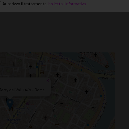
Autorizzo il trattamento
,
ho letto l'informativa
×
Merry del Val, 14/b - Roma