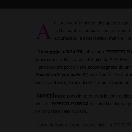
A
bitare i vent'anni vuol dire spesso sent
tutto sembra cambiare senza prendere da
accumulano le aspettative, mentre il pre
Il
14 maggio,
i
GIOVEDÌ
pubblicano
"EFFETTO FL
generazionale. Il disco è distribuito da ADA Music
Il lancio del progetto viene accompagnato da un ro
"fake it until you make it"
, parodiando i format i
per raccontare la fatica di restare autentici in un
I
GIOVEDÌ
raccolgono in nove brani le contraddizioni
adulta.
"EFFETTO FLORIDA"
è il ritratto di una g
preimpostati della società.
Il cuore dell'opera trova la sua sintesi in
"QUESTA