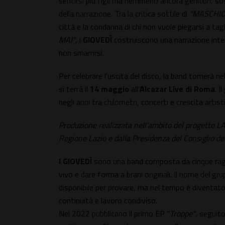
sentirsi più figli ma nemmeno ancora genitori, sos
della narrazione. Tra la critica sottile di
"MASCHIO
città e la condanna di chi non vuole piegarsi a tagl
MAI"
, i
GIOVEDÌ
costruiscono una narrazione intens
non smarrirsi.
Per celebrare l'uscita del disco, la band tornerà ne
si terrà il
14 maggio
all'
Alcazar Live di Roma
. I
negli anni tra chilometri, concerti e crescita artist
Produzione realizzata nell'ambito del progetto LA
Regione Lazio e dalla Presidenza del Consiglio dei
I GIOVEDÌ
sono una band composta da cinque ragaz
vivo e dare forma a brani originali. Il nome del gru
disponibile per provare, ma nel tempo è diventat
continuità e lavoro condiviso.
Nel 2022 pubblicano il primo EP "
Troppe"
, seguit