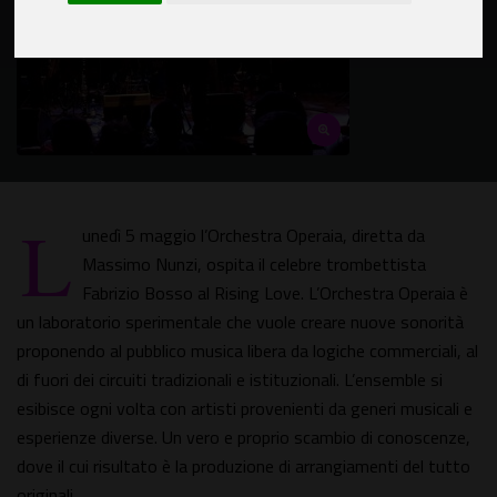
L
unedì 5 maggio l’Orchestra Operaia, diretta da
Massimo Nunzi, ospita il celebre trombettista
Fabrizio Bosso al Rising Love. L’Orchestra Operaia è
un laboratorio sperimentale che vuole creare nuove sonorità
proponendo al pubblico musica libera da logiche commerciali, al
di fuori dei circuiti tradizionali e istituzionali. L’ensemble si
esibisce ogni volta con artisti provenienti da generi musicali e
esperienze diverse. Un vero e proprio scambio di conoscenze,
dove il cui risultato è la produzione di arrangiamenti del tutto
originali.