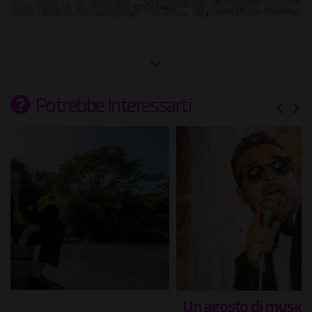
Leaflet
| ©
OpenStreetMap
Potrebbe interessarti
Un agosto di musica all'Hard Rock Cafe