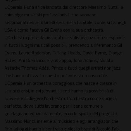
L’Operaia è una sfida lanciata dal direttore Massimo Nunzi, e
coinvolge musicisti professionisti che suonano
settimanalmente, il lunedì sera, nella Capitale, come si fa negli
USA e come faceva Gil Evans con la sua orchestra.
L’Orchestra parte da una matrice stilistica jazz ma si espande
in tutti i luoghi musicali possibili, prendendo a riferimento Gil
Evans, Laurie Anderson, Talking Heads, David Byrne, Django
Bates, Ani Di Franco, Frank Zappa, John Adams, Mulatu
Astatke,Thomas Adés, Prince e tutti quegli artisti non jazz,
che hanno utilizzato questo potentissimo ensemble.
L’Operaia è un’orchestra coraggiosa che nasce e cresce in
tempi di crisi, in cui giovani talenti hanno la possibilità di
scrivere e di dirigere l’orchestra. L’orchestra come società
perfetta, dove tutti lavorano per il bene comune e
guadagnano equanimamente, ecco lo spirito del progetto.
Massimo Nunzi, insieme ai musicisti e agli arrangiatori che
fino ad oggi hanno incontrato e riletto brani di Niccolò Fabi,