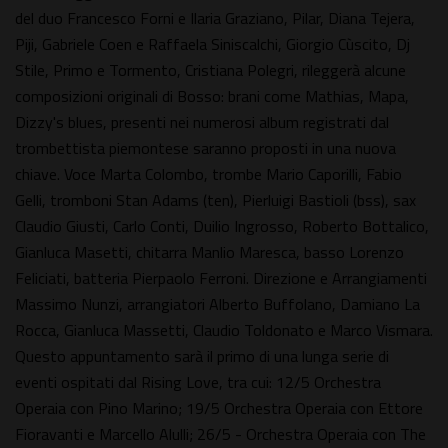
del duo Francesco Forni e Ilaria Graziano, Pilar, Diana Tejera,
Piji, Gabriele Coen e Raffaela Siniscalchi, Giorgio Cùscito, Dj
Stile, Primo e Tormento, Cristiana Polegri, rileggerà alcune
composizioni originali di Bosso: brani come Mathias, Mapa,
Dizzy's blues, presenti nei numerosi album registrati dal
trombettista piemontese saranno proposti in una nuova
chiave. Voce Marta Colombo, trombe Mario Caporilli, Fabio
Gelli, tromboni Stan Adams (ten), Pierluigi Bastioli (bss), sax
Claudio Giusti, Carlo Conti, Duilio Ingrosso, Roberto Bottalico,
Gianluca Masetti, chitarra Manlio Maresca, basso Lorenzo
Feliciati, batteria Pierpaolo Ferroni. Direzione e Arrangiamenti
Massimo Nunzi, arrangiatori Alberto Buffolano, Damiano La
Rocca, Gianluca Massetti, Claudio Toldonato e Marco Vismara.
Questo appuntamento sarà il primo di una lunga serie di
eventi ospitati dal Rising Love, tra cui: 12/5 Orchestra
Operaia con Pino Marino; 19/5 Orchestra Operaia con Ettore
Fioravanti e Marcello Alulli; 26/5 - Orchestra Operaia con The