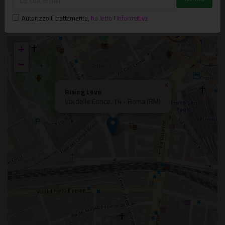
Via delle Conce, 14 - Roma (RM)
Autorizzo il trattamento
,
ho letto l'informativa
Testaccio
+
−
×
Rising Love
Via delle Conce, 14 - Roma (RM)