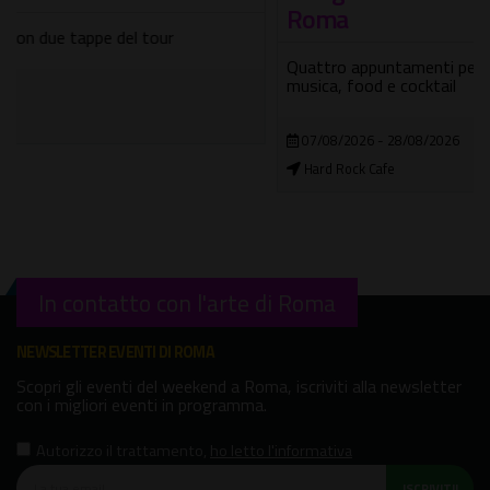
Roma
Quattro appuntamenti per vivere le serate estive tra
musica, food e cocktail
07/08/2026 - 28/08/2026
Hard Rock Cafe
In contatto con l'arte di Roma
NEWSLETTER EVENTI DI ROMA
Scopri gli eventi del weekend a Roma, iscriviti alla newsletter
con i migliori eventi in programma.
Autorizzo il trattamento
,
ho letto l'informativa
ISCRIVITI!