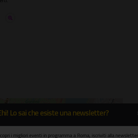
rti.
Ehi! Lo sai che esiste una newsletter?
×
llo Sport
copri i migliori eventi in programma a Roma, iscriviti alla newsletter