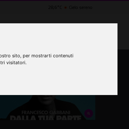
28,6°C
Cielo sereno
lle Civette
LTRI EVENTI ˅
CINEMA ˅
ostro sito, per mostrarti contenuti
ri visitatori.