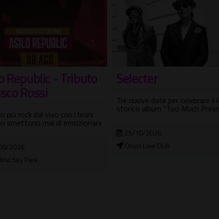
Village Celimontana
ecter
Concerti dal 3 al 9
ove date per celebrare il loro
agosto
co album "Too Much Pressure"
Statale 66, Dixie Flyer Passeng
10/2026
Daniele Terreri, Fabiana Roscigl
Chiara Viola e altri
n Live Club
03/08/2026 - 09/08/2026
Villa Celimontana