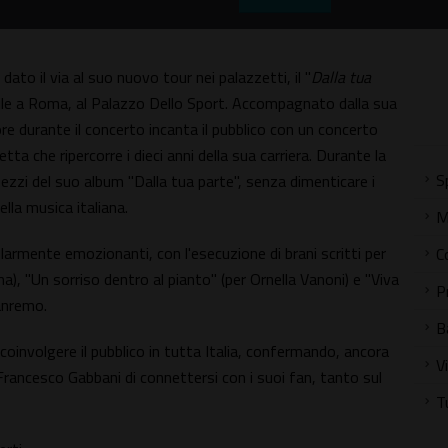
dato il via al suo nuovo tour nei palazzetti, il "
Dalla tua
rile a Roma, al Palazzo Dello Sport. Accompagnato dalla sua
ore durante il concerto incanta il pubblico con un concerto
ta che ripercorre i dieci anni della sua carriera. Durante la
S
pezzi del suo album "Dalla tua parte", senza dimenticare i
lla musica italiana.
M
larmente emozionanti, con l'esecuzione di brani scritti per
C
na), "Un sorriso dentro al pianto" (per Ornella Vanoni) e "Viva
P
Sanremo.
B
coinvolgere il pubblico in tutta Italia, confermando, ancora
V
i Francesco Gabbani di connettersi con i suoi fan, tanto sul
T