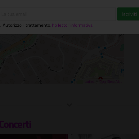
llo Sport, 1 - Roma (RM)
Autorizzo il trattamento
,
ho letto l'informativa
Leaflet
| ©
OpenStreetMap
Concerti