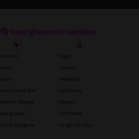
Scopri gli eventi in calendario
pettacoli
Oggi
ostre
Domani
oncerti
Weekend
resentazione libri
Settimana
ambini e famiglie
Agosto
isite guidate
Settembre
utte le categorie
Scegli una data