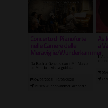
anoforte
Asilo Republic - Tributo
Sel
elle
a Vasco Rossi
Tre nu
Wunderkammer
stori
Il Vasco più rock dal vivo con i brani
che non smettono mai di emozionare
 il M° Marco
25/
data
Orio
08/08/2026
Casilino Sky Park
2026
Artificialia"