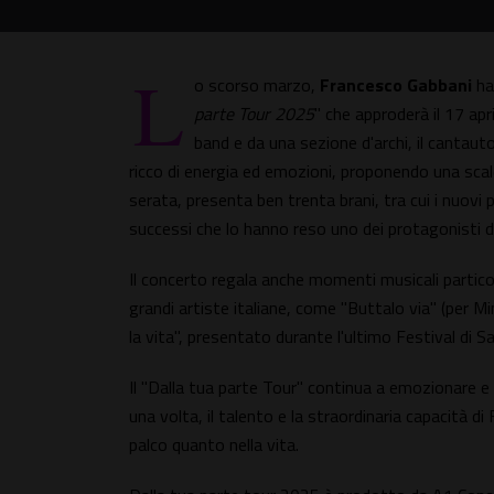
L
o scorso marzo,
Francesco Gabbani
ha 
parte Tour 2025
" che approderà il 17 ap
band e da una sezione d'archi, il cantaut
ricco di energia ed emozioni, proponendo una scalet
serata, presenta ben trenta brani, tra cui i nuovi 
successi che lo hanno reso uno dei protagonisti de
Il concerto regala anche momenti musicali partico
grandi artiste italiane, come "Buttalo via" (per Mi
la vita", presentato durante l'ultimo Festival di 
Il "Dalla tua parte Tour" continua a emozionare e 
una volta, il talento e la straordinaria capacità d
palco quanto nella vita.