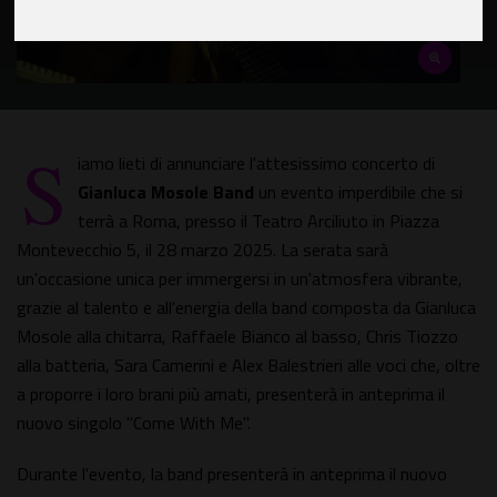
S
iamo lieti di annunciare l'attesissimo concerto di
Gianluca Mosole Band
un evento imperdibile che si
terrà a Roma, presso il Teatro Arciliuto in Piazza
Montevecchio 5, il 28 marzo 2025. La serata sarà
un'occasione unica per immergersi in un'atmosfera vibrante,
grazie al talento e all'energia della band composta da Gianluca
Mosole alla chitarra, Raffaele Bianco al basso, Chris Tiozzo
alla batteria, Sara Camerini e Alex Balestrieri alle voci che, oltre
a proporre i loro brani più amati, presenterà in anteprima il
nuovo singolo "Come With Me".
Durante l'evento, la band presenterà in anteprima il nuovo