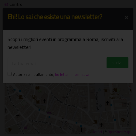
Centro
×
Ehi! Lo sai che esiste una newsletter?
+
−
Scopri i migliori eventi in programma a Roma, iscriviti alla
×
Teatro Arciliuto
newsletter!
Piazza Montevecchio, 5 - Roma
Autorizzo il trattamento
,
ho letto l'informativa
Leaflet
| ©
OpenStreetMap