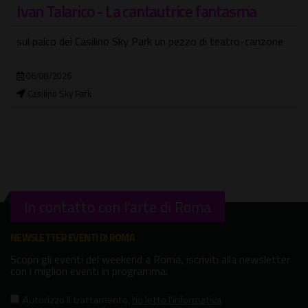
Ivan Talarico - La cantautrice fantasma
sul palco del Casilino Sky Park un pezzo di teatro-canzone
06/08/2026
Casilino Sky Park
In contatto con l'arte di Roma
NEWSLETTER EVENTI DI ROMA
Scopri gli eventi del weekend a Roma, iscriviti alla newsletter
con i migliori eventi in programma.
Autorizzo il trattamento
,
ho letto l'informativa