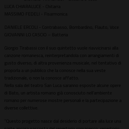
LUCA CHIARALUCE - Chitarra
MASSIMO FEDELI - Fisarmonica
DANIELE ERCOLI - Contrabasso, Bombardino, Flauto, Voce
GIOVANNI LO CASCIO – Batteria
Giorgio Tirabassi con il suo quintetto vuole riavvicinarsi alla
canzone romanesca, reinterpretandola con arrangiamenti di
gusto diverso, di altra provenienza musicale, nel tentativo di
proporla a un pubblico che la conosce nella sua veste
tradizionale, o non la conosce affatto.
Nella sala del teatro San Luca saranno esposte alcune opere
di Bato, un artista romano già conosciuto nell'ambiente
romano per numerose mostre personali e la partecipazione a
diverse collettive.
"Questo progetto nasce dal desiderio di portare alla luce una
parte ancora nascosta del repertorio romanesco, repertorio