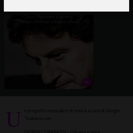
U
n progetto musicale e di ricerca a cura di Giorgio
Tirabassi con:
GIORGIO TIRABASSI - Chitarra e Voce