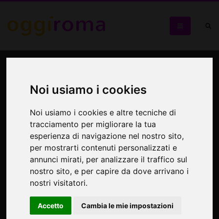
Giorgio Tirabassi 5tet:
stornelli e versi della
Noi usiamo i cookies
tradizione d'autore
Noi usiamo i cookies e altre tecniche di
romanesca arrangiati in
tracciamento per migliorare la tua
esperienza di navigazione nel nostro sito,
chiave manouche (jazz
per mostrarti contenuti personalizzati e
gitano), bossa nova e swing
annunci mirati, per analizzare il traffico sul
nostro sito, e per capire da dove arrivano i
nostri visitatori.
Giorgio Tirabassi 5tet
Accetto
Cambia le mie impostazioni