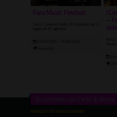
tival
I Concerti del Tempietto
Chu
– Festival Musicale
con
X Edizione dal 3
delle Nazioni
Grande
di as
Notti romane al Teatro di Marcello: la
2026
musica non dorme mai
12/
Audi
01/08/2026 - 27/09/2026
Chiostro di Campitelli
In contatto con l'arte di Roma
NEWSLETTER EVENTI DI ROMA