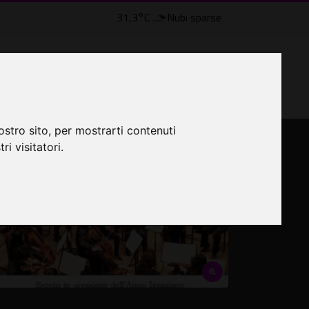
31,3°C
Nubi sparse
LTRI EVENTI ˅
CINEMA ˅
ostro sito, per mostrarti contenuti
ri visitatori.