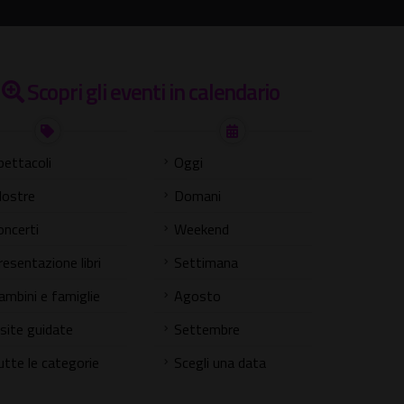
Scopri gli eventi in calendario
pettacoli
Oggi
ostre
Domani
oncerti
Weekend
resentazione libri
Settimana
ambini e famiglie
Agosto
isite guidate
Settembre
utte le categorie
Scegli una data