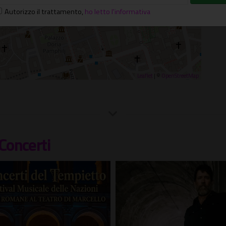
Autorizzo il trattamento
,
ho letto l'informativa
Leaflet
| ©
OpenStreetMap
Concerti