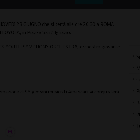
i GIOVEDì 23 GIUGNO che si terrà alle ore 20.30 a ROMA
 LOYOLA, in Piazza Sant' Ignazio.
ITIES YOUTH SYMPHONY ORCHESTRA, orchestra giovanile
S
M
C
P
azione di 95 giovani musicisti Americani vi conquisterà
B
V
T