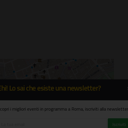
Ehi! Lo sai che esiste una newsletter?
×
Sant'Ignazio di Loyola
avita, 8a - Roma
copri i migliori eventi in programma a Roma, iscriviti alla newsletter