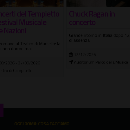
ck Ragan in
Ivan Talarico - La
certo
cantautrice fantas
 ritorno in Italia dopo 12 anni
sul palco del Casilino Sky Park 
senza
pezzo di teatro-canzone
12/2026
06/08/2026
torium Parco della Musica
Casilino Sky Park
OGGI ROMA: COSA FACCIAMO