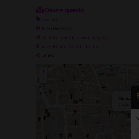
Dove e quando
Concerti
Il 23/06/2022
Chiesa di Sant'Ignazio di Loyola
Via del Caravita, 8a - Roma
Centro
+
−
Chiesa di 
Via del Car
S