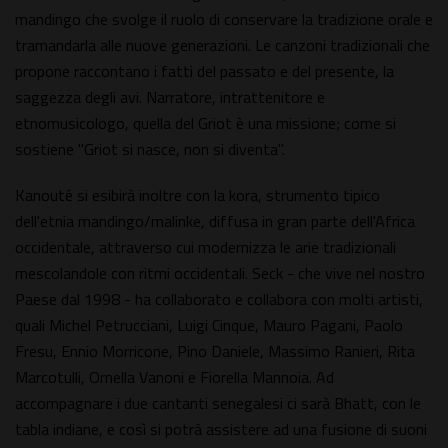
mandingo che svolge il ruolo di conservare la tradizione orale e
tramandarla alle nuove generazioni. Le canzoni tradizionali che
propone raccontano i fatti del passato e del presente, la
saggezza degli avi. Narratore, intrattenitore e
etnomusicologo, quella del Griot è una missione; come si
sostiene "Griot si nasce, non si diventa".
Kanouté si esibirà inoltre con la kora, strumento tipico
dell'etnia mandingo/malinke, diffusa in gran parte dell'Africa
occidentale, attraverso cui modernizza le arie tradizionali
mescolandole con ritmi occidentali. Seck - che vive nel nostro
Paese dal 1998 - ha collaborato e collabora con molti artisti,
quali Michel Petrucciani, Luigi Cinque, Mauro Pagani, Paolo
Fresu, Ennio Morricone, Pino Daniele, Massimo Ranieri, Rita
Marcotulli, Ornella Vanoni e Fiorella Mannoia. Ad
accompagnare i due cantanti senegalesi ci sarà Bhatt, con le
tabla indiane, e così si potrà assistere ad una fusione di suoni