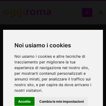
Il Suono della Memoria.
Concerto Griot
Noi usiamo i cookies
L'ultimo appuntamento di NAMUDA FEST 2021
Noi usiamo i cookies e altre tecniche di
tracciamento per migliorare la tua
esperienza di navigazione nel nostro sito,
per mostrarti contenuti personalizzati e
annunci mirati, per analizzare il traffico sul
nostro sito, e per capire da dove arrivano i
nostri visitatori.
Accetto
Cambia le mie impostazioni