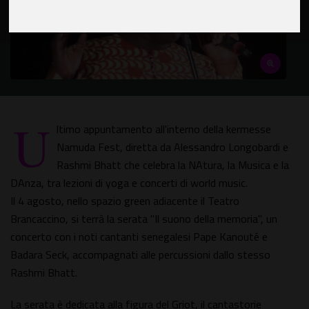
U
ltimo appuntamento all'interno della kermesse
Namuda Fest, diretta da Alessandro Longobardi e
Rashmi Bhatt che celebra la NAtura, la Musica e la
DAnza, tra lezioni di yoga e concerti di world music.
Il 4 agosto, nello spazio green adiacente il Teatro
Brancaccino, si terrà la serata "Il suono della memoria", un
concerto con i noti cantanti senegalesi Pape Kanouté e
Badara Seck, accompagnati alle percussioni dallo stesso
Rashmi Bhatt.
La serata è dedicata alla figura del Griot, il cantastorie