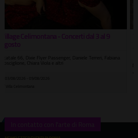
The Scratch in concerto
Tre nuove date italiane per la band folk-metal irlandese
19/11/2026
Traffic Live Club
In contatto con l'arte di Roma