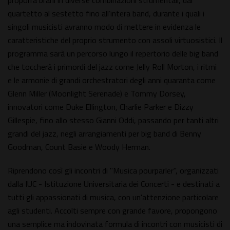
proporrà brani in diverse combinazioni strumentali, dal
quartetto al sestetto fino all’intera band, durante i quali i
singoli musicisti avranno modo di mettere in evidenza le
caratteristiche del proprio strumento con assoli virtuosistici. Il
programma sarà un percorso lungo il repertorio delle big band
che toccherà i primordi del jazz come Jelly Roll Morton, i ritmi
e le armonie di grandi orchestratori degli anni quaranta come
Glenn Miller (Moonlight Serenade) e Tommy Dorsey,
innovatori come Duke Ellington, Charlie Parker e Dizzy
Gillespie, fino allo stesso Gianni Oddi, passando per tanti altri
grandi del jazz, negli arrangiamenti per big band di Benny
Goodman, Count Basie e Woody Herman.
Riprendono così gli incontri di "Musica pourparler", organizzati
dalla IUC - Istituzione Universitaria dei Concerti - e destinati a
tutti gli appassionati di musica, con un'attenzione particolare
agli studenti. Accolti sempre con grande favore, propongono
una semplice ma indovinata formula di incontri con musicisti di