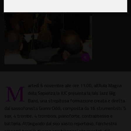
M
artedì 6 novembre alle ore 11.00, all'Aula Magna
della Sapienza la IUC presenta la Ials Jazz Big
Band, una strepitosa formazione creata e diretta
dal sassofonista Gianni Oddi, composta da 16 strumentisti: 5
sax, 4 trombe, 4 tromboni, pianoforte, contrabbasso e
batteria. Attingendo dal suo vasto repertorio, l’orchestra