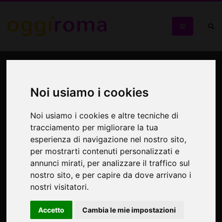
Jazz all'Aula Magna della
Sapienza: "Musica
Noi usiamo i cookies
pourparler" - la musica
Noi usiamo i cookies e altre tecniche di
raccontata dagli interpreti
tracciamento per migliorare la tua
esperienza di navigazione nel nostro sito,
Jazz alla Sapienza
per mostrarti contenuti personalizzati e
annunci mirati, per analizzare il traffico sul
nostro sito, e per capire da dove arrivano i
nostri visitatori.
Accetto
Cambia le mie impostazioni