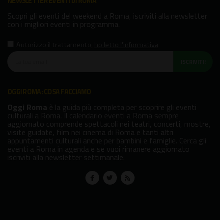
NEWSLETTER EVENTI DI ROMA
Scopri gli eventi del weekend a Roma, iscriviti alla newsletter
con i migliori eventi in programma.
Autorizzo il trattamento
,
ho letto l'informativa
ISCRIVITI!
OGGI ROMA: COSA FACCIAMO
Oggi Roma
è la guida più completa per scoprire gli eventi
culturali a Roma. Il calendario eventi a Roma sempre
aggiornato comprende spettacoli nei teatri, concerti, mostre,
visite guidate, film nei cinema di Roma e tanti altri
appuntamenti culturali anche per bambini e famiglie. Cerca gli
eventi a Roma in agenda e se vuoi rimanere aggiornato
iscriviti alla newsletter settimanale.