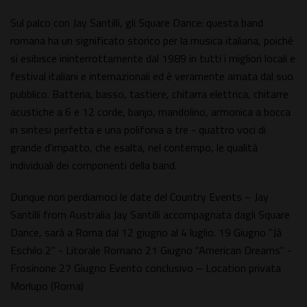
Sul palco con Jay Santilli, gli Square Dance: questa band
romana ha un significato storico per la musica italiana, poiché
si esibisce ininterrottamente dal 1989 in tutti i migliori locali e
festival italiani e internazionali ed è veramente amata dal suo
pubblico. Batteria, basso, tastiere, chitarra elettrica, chitarre
acustiche a 6 e 12 corde, banjo, mandolino, armonica a bocca
in sintesi perfetta e una polifonia a tre - quattro voci di
grande d'impatto, che esalta, nel contempo, le qualità
individuali dei componenti della band.
Dunque non perdiamoci le date del Country Events – Jay
Santilli from Australia Jay Santilli accompagnata dagli Square
Dance, sarà a Roma dal 12 giugno al 4 luglio. 19 Giugno "Jà
Eschilo 2" - Litorale Romano 21 Giugno "American Dreams" -
Frosinone 27 Giugno Evento conclusivo – Location privata
Morlupo (Roma)