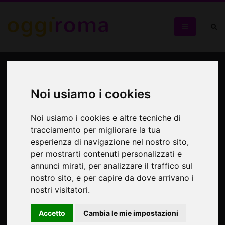
Joa Santilli and the Square
Dance
Noi usiamo i cookies
Tre appuntamenti nel Lazio con la cantautrice australiana
Noi usiamo i cookies e altre tecniche di
tracciamento per migliorare la tua
esperienza di navigazione nel nostro sito,
per mostrarti contenuti personalizzati e
annunci mirati, per analizzare il traffico sul
nostro sito, e per capire da dove arrivano i
nostri visitatori.
Accetto
Cambia le mie impostazioni