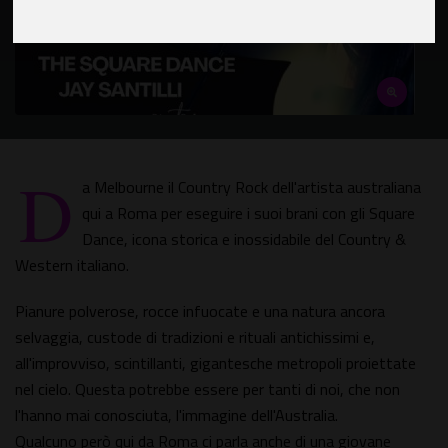
D
a Melbourne il Country Rock dell'artista australiana
qui a Roma per eseguire i suoi brani con gli Square
Dance, icona storica e inossidabile del Country &
Western italiano.
Pianure polverose, rocce infuocate e una natura ancora
selvaggia, custode di tradizioni e rituali antichissimi e,
all'improvviso, scintillanti, gigantesche metropoli proiettate
nel cielo. Questa potrebbe essere per tanti di noi, che non
l'hanno mai conosciuta, l'immagine dell'Australia.
Qualcuno però qui da Roma ci parla anche di una giovane