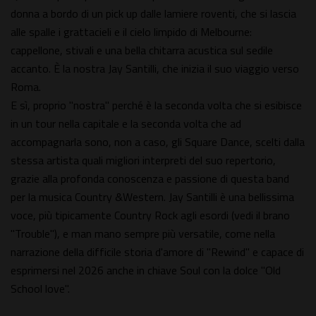
donna a bordo di un pick up dalle lamiere roventi, che si lascia
alle spalle i grattacieli e il cielo limpido di Melbourne:
cappellone, stivali e una bella chitarra acustica sul sedile
accanto. È la nostra Jay Santilli, che inizia il suo viaggio verso
Roma.
E sì, proprio "nostra" perché è la seconda volta che si esibisce
in un tour nella capitale e la seconda volta che ad
accompagnarla sono, non a caso, gli Square Dance, scelti dalla
stessa artista quali migliori interpreti del suo repertorio,
grazie alla profonda conoscenza e passione di questa band
per la musica Country &Western. Jay Santilli è una bellissima
voce, più tipicamente Country Rock agli esordi (vedi il brano
"Trouble"), e man mano sempre più versatile, come nella
narrazione della difficile storia d'amore di "Rewind" e capace di
esprimersi nel 2026 anche in chiave Soul con la dolce "Old
School love".