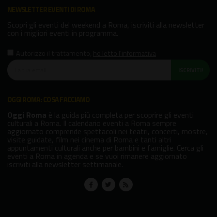
NEWSLETTER EVENTI DI ROMA
Scopri gli eventi del weekend a Roma, iscriviti alla newsletter
con i migliori eventi in programma.
Autorizzo il trattamento
,
ho letto l'informativa
ISCRIVITI!
OGGI ROMA: COSA FACCIAMO
Oggi Roma
è la guida più completa per scoprire gli eventi
culturali a Roma. Il calendario eventi a Roma sempre
aggiornato comprende spettacoli nei teatri, concerti, mostre,
visite guidate, film nei cinema di Roma e tanti altri
appuntamenti culturali anche per bambini e famiglie. Cerca gli
eventi a Roma in agenda e se vuoi rimanere aggiornato
iscriviti alla newsletter settimanale.