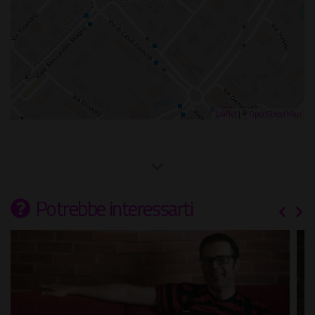
Leaflet
| ©
OpenStreetMap
Potrebbe interessarti