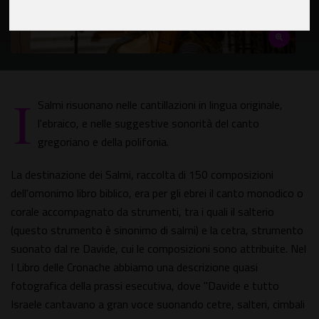
I
Salmi risuonano nelle cantillazioni in lingua originale,
l'ebraico, e nelle suggestive sonorità del canto
gregoriano e della polifonia.
La destinazione dei Salmi, raccolta di 150 composizioni
dell'omonimo libro biblico, era per gli ebrei il canto monodico o
corale accompagnato da strumenti, tra i quali il salterio
(questo strumento è sinonimo di salmi) e la cetra, strumento
suonato dal re Davide, cui le composizioni sono attribuite. Nel
I Libro delle Cronache abbiamo una descrizione quasi
fotografica della prassi esecutiva, dove "Davide e tutto
Israele cantavano a gran voce suonando cetre, salteri, cimbali