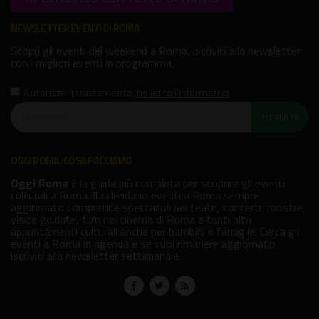
NEWSLETTER EVENTI DI ROMA
Scopri gli eventi del weekend a Roma, iscriviti alla newsletter
con i migliori eventi in programma.
Autorizzo il trattamento
,
ho letto l'informativa
ISCRIVITI!
OGGI ROMA: COSA FACCIAMO
Oggi Roma
è la guida più completa per scoprire gli eventi
culturali a Roma. Il calendario eventi a Roma sempre
aggiornato comprende spettacoli nei teatri, concerti, mostre,
visite guidate, film nei cinema di Roma e tanti altri
appuntamenti culturali anche per bambini e famiglie. Cerca gli
eventi a Roma in agenda e se vuoi rimanere aggiornato
iscriviti alla newsletter settimanale.