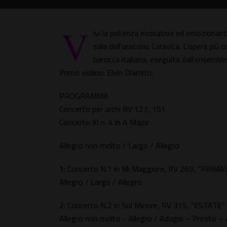
V
ivi la potenza evocativa ed emozionante
sala dell'oratorio Caravita. L'opera più c
barocca italiana, eseguita dall'ensemble 
Primo violino: Elvin Dhimitri.
PROGRAMMA
Concerto per archi RV 127, 151
Concerto XI n. 4 in A Major
Allegro non molto / Largo / Allegro
1: Concerto N.1 in Mi Maggiore, RV 269, "PRIM
Allegro / Largo / Allegro
2: Concerto N.2 in Sol Minore, RV 315, "ESTATE"
Allegro non molto - Allegro / Adagio – Presto –