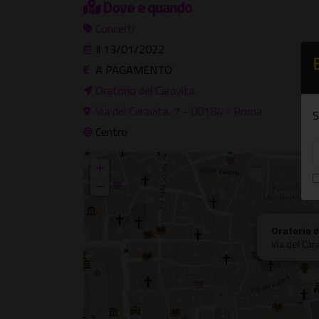
Dove e quando
Concerti
Il 13/01/2022
A PAGAMENTO
Oratorio del Caravita
Via del Caravita, 7 - 00184 - Roma
S
Centro
+
−
Oratorio d
Via del Car