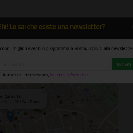
Ehi! Lo sai che esiste una newsletter?
copri i migliori eventi in programma a Roma, iscriviti alla newsletter
Autorizzo il trattamento
,
ho letto l'informativa
×
el Caravita
avita, 7 - 00184 - Roma