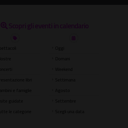
Scopri gli eventi in calendario
pettacoli
Oggi
ostre
Domani
oncerti
Weekend
resentazione libri
Settimana
ambini e famiglie
Agosto
isite guidate
Settembre
utte le categorie
Scegli una data