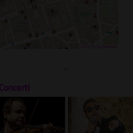
Leaflet
| ©
OpenStreetMap
Concerti