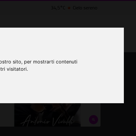
34,5°C
Cielo sereno
LTRI EVENTI ˅
CINEMA ˅
ostro sito, per mostrarti contenuti
ri visitatori.