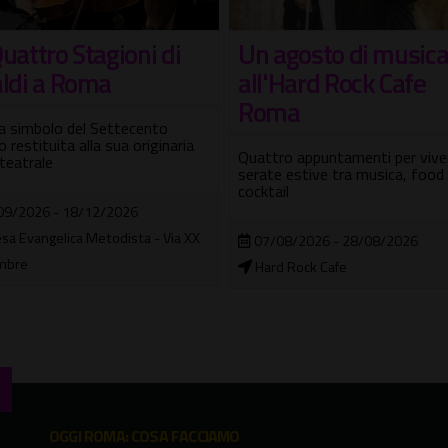
The Scratch in conc
agosto di musica
Hard Rock Cafe
Tre nuove date italiane per la 
ma
folk-metal irlandese
o appuntamenti per vivere le
19/11/2026
 estive tra musica, food e
il
Traffic Live Club
08/2026 - 28/08/2026
 Rock Cafe
OGGI ROMA: COSA FACCIAMO