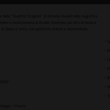
 delle "Quattro Stagioni" di Antonio Vivaldi nella magnifica
elebre e rivoluzionaria di Vivaldi, l'esempio più alto di musica
di Opera e Lirica, con quintetto d'archi e clavicembalo.
S
M
C
P
B
AVERA"
V
T
 Adagio / Presto