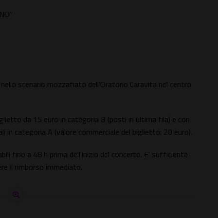
NNO"
"
i nello scenario mozzafiato dell'Oratorio Caravita nel centro
etto da 15 euro in categoria B (posti in ultima fila) e con
 in categoria A (valore commerciale del biglietto: 20 euro).
abili fino a 48 h prima dell'inizio del concerto. E' sufficiente
ere il rimborso immediato.