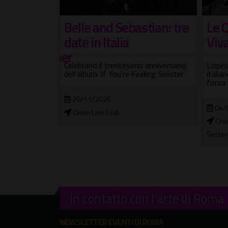
tian: tre
Le Quattro Stagioni di
Un 
Vivaldi a Roma
all'
Ro
 anniversario
L'opera simbolo del Settecento
ling Sinister'
italiano restituita alla sua originaria
Quattr
forza teatrale
serate
cockta
04/09/2026 - 18/12/2026
Chiesa Evangelica Metodista - Via XX
07/
Settembre
Hard
In contatto con l'arte di Roma
NEWSLETTER EVENTI DI ROMA