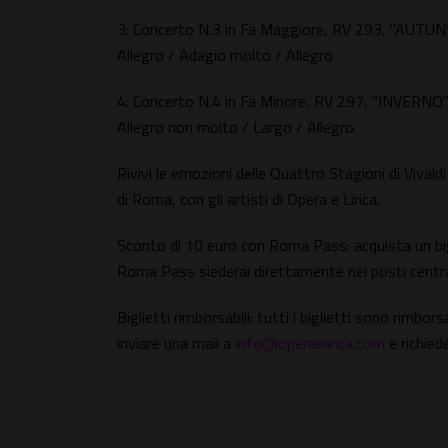
3: Concerto N.3 in Fa Maggiore, RV 293, "AUTU
Allegro / Adagio molto / Allegro
4: Concerto N.4 in Fa Minore, RV 297, "INVERNO
Allegro non molto / Largo / Allegro
Rivivi le emozioni delle Quattro Stagioni di Vivald
di Roma, con gli artisti di Opera e Lirica.
Sconto di 10 euro con Roma Pass: acquista un bigli
Roma Pass siederai direttamente nei posti centrali
Biglietti rimborsabili: tutti i biglietti sono rimbors
inviare una mail a
info@operaelirica.com
e richied