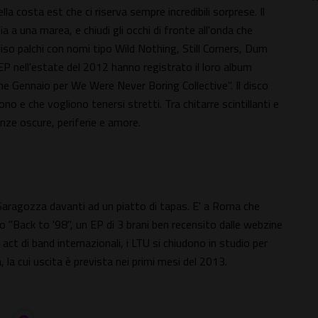
a costa est che ci riserva sempre incredibili sorprese. Il
 a una marea, e chiudi gli occhi di fronte all'onda che
viso palchi con nomi tipo Wild Nothing, Still Corners, Dum
P nell'estate del 2012 hanno registrato il loro album
ne Gennaio per We Were Never Boring Collective". Il disco
ono e che vogliono tenersi stretti. Tra chitarre scintillanti e
nze oscure, periferie e amore.
Saragozza davanti ad un piatto di tapas. E' a Roma che
Back to '98", un EP di 3 brani ben recensito dalle webzine
act di band internazionali, i LTU si chiudono in studio per
 la cui uscita è prevista nei primi mesi del 2013.