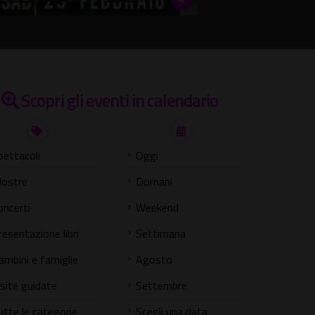
Scopri gli eventi in calendario
pettacoli
Oggi
ostre
Domani
oncerti
Weekend
resentazione libri
Settimana
ambini e famiglie
Agosto
isite guidate
Settembre
utte le categorie
Scegli una data