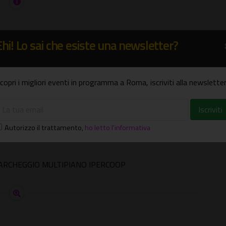
Ehi! Lo sai che esiste una newsletter?
)
w.facebook.com/fusolab - https://twitter.com/
copri i migliori eventi in programma a Roma, iscriviti alla newsletter
LE 22.00
Autorizzo il trattamento
,
ho letto l'informativa
ARCHEGGIO MULTIPIANO IPERCOOP