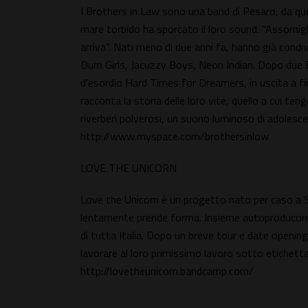
I Brothers in Law sono una band di Pesaro, da quell
mare torbido ha sporcato il loro sound. "Assomiglia
arriva". Nati meno di due anni fa, hanno già condi
Dum Girls, Jacuzzy Boys, Neon Indian. Dopo due E
d'esordio Hard Times for Dreamers, in uscita a fi
racconta la storia delle loro vite, quello a cui teng
riverberi polverosi, un suono luminoso di adolesce
http://www.myspace.com/brothersinlow
LOVE THE UNICORN
Love the Unicorn è un progetto nato per caso a 
lentamente prende forma. Insieme autoproducono "
di tutta Italia. Dopo un breve tour e date opening 
lavorare al loro primissimo lavoro sotto etichetta,
http://lovetheunicorn.bandcamp.com/