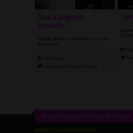
Vil
n
Torna Terrazza Tevere
Torna 
La programmazione delle serate fino
fino a
al 5 settembre
a dopo 12 anni
100 c
09/06/2026 - 06/09/2026
15/
Ponte Sant'Angelo
Vill
a Musica
In contatto con l'arte di Roma
NEWSLETTER EVENTI DI ROMA