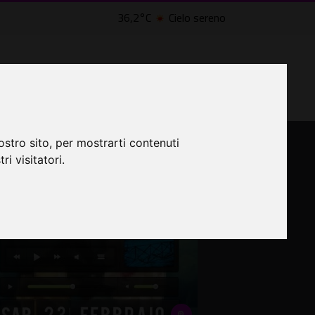
36,2°C
Cielo sereno
LTRI EVENTI ˅
CINEMA ˅
ostro sito, per mostrarti contenuti
ri visitatori.