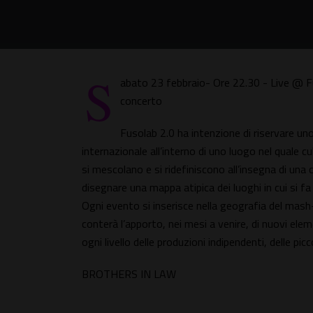
S
abato 23 febbraio- Ore 22.30 - Live @ F
concerto
Fusolab 2.0 ha intenzione di riservare un
internazionale all’interno di uno luogo nel quale cu
si mescolano e si ridefiniscono all’insegna di una
disegnare una mappa atipica dei luoghi in cui si fa
Ogni evento si inserisce nella geografia del mas
conterà l’apporto, nei mesi a venire, di nuovi ele
ogni livello delle produzioni indipendenti, delle picc
BROTHERS IN LAW