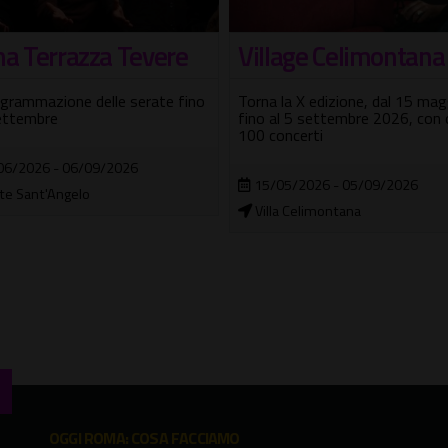
lage Celimontana
Belle and Sebastian:
date in Italia
la X edizione, dal 15 maggio
l 5 settembre 2026, con oltre
Celebrano il trentesimo anniver
oncerti
dell'album 'If You're Feeling Sini
05/2026 - 05/09/2026
29/11/2026
a Celimontana
Orion Live Club
OGGI ROMA: COSA FACCIAMO