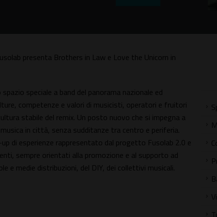
usolab presenta Brothers in Law e Love the Unicorn in
o spazio speciale a band del panorama nazionale ed
lture, competenze e valori di musicisti, operatori e fruitori
S
 cultura stabile del remix. Un posto nuovo che si impegna a
M
 musica in città, senza sudditanze tra centro e periferia.
h-up di esperienze rappresentato dal progetto Fusolab 2.0 e
C
menti, sempre orientati alla promozione e al supporto ad
P
ole e medie distribuzioni, del DIY, dei collettivi musicali.
B
V
T