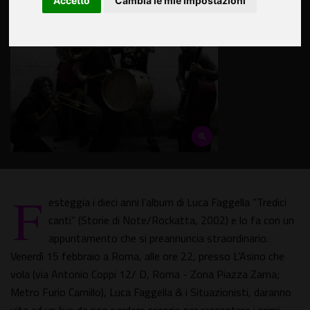
Accetto
Cambia le mie impostazioni
F
esteggia i dieci anni l’album di Luca Faggella “Tredici
canti” (Storie di Note/Rockatta, 2002) e lo fa con un
appuntamento che si preannuncia straordinario.
Venerdì 15 febbraio a Roma, alle ore 22, presso L’Asino che
vola (via Antonio Coppi 12/ D, Roma - Zona Piazza Zama;
Metro Furio Camillo), Luca Faggella & i Situazionisti, daranno