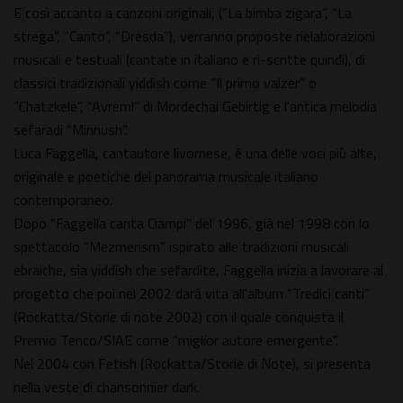
E così accanto a canzoni originali, (“La bimba zigara”, “La
strega”, “Canto”, “Dresda”), verranno proposte rielaborazioni
musicali e testuali (cantate in italiano e ri-scritte quindi), di
classici tradizionali yiddish come “Il primo valzer” o
“Chatzkele”, “Avreml” di Mordechai Gebirtig e l'antica melodia
sefaradi “Minnush”.
Luca Faggella, cantautore livornese, è una delle voci più alte,
originale e poetiche del panorama musicale italiano
contemporaneo.
Dopo “Faggella canta Ciampi” del 1996, già nel 1998 con lo
spettacolo “Mezmerism” ispirato alle tradizioni musicali
ebraiche, sia yiddish che sefardite, Faggella inizia a lavorare al
progetto che poi nel 2002 darà vita all'album “Tredici canti”
(Rockatta/Storie di note 2002) con il quale conquista il
Premio Tenco/SIAE come “miglior autore emergente”.
Nel 2004 con Fetish (Rockatta/Storie di Note), si presenta
nella veste di chansonnier dark.