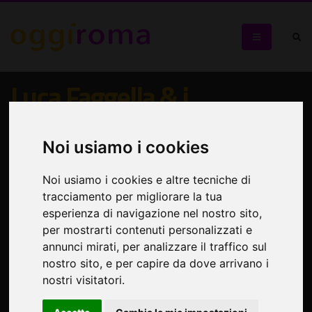
Luca Faggella & i
Situazionisti omaggiano
“Tredici canti”: album di
Noi usiamo i cookies
musica etnica
Noi usiamo i cookies e altre tecniche di
tracciamento per migliorare la tua
“Tredici canti” - Etnica
esperienza di navigazione nel nostro sito,
per mostrarti contenuti personalizzati e
annunci mirati, per analizzare il traffico sul
nostro sito, e per capire da dove arrivano i
nostri visitatori.