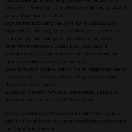
vita ad un live da non perdere proprio per raccontare i primi
dieci anni di “Tredici Canti” considerato uno dei migliori lavori di
musica etnica prodotti in Italia.
Sarà una festa/concerto che vedrà riunirsi sul palco Luca
Faggella (voce, chitarre), Ludovica Valori (voce, trombone e
fisarmonica), Luke Cirillo (piano, diamonica e cori), Paolo
Camerini (contrabbasso), Daniele Ercoli (oud, kaval, e
bombardino) e Giulio Caneponi (batteria e percussioni) che
riproporranno il lavoro realizzato nel 2002.
La world music si fonde al rock e offre un viaggio musicale ed
emotivo in cui si racconta d'amore e di guerra attraverso
storie di ascesa e caduta.
Le passioni, il denaro, la fame e l’abbondanza, la pace e la
guerra: c’è la vita nei racconti di “Tredici Canti”.
Ricco di contaminazioni tra generi musicali, "Tredici Canti" è
unito dal filo conduttore della musica tradizionale est europea
con “fughe” mediterranee.