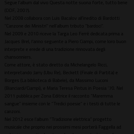
Segue l’album dal vivo Questa notte suona forte, tutto bene
(DDF, 2007).
Nel 2008 collabora con Luis Bacalov all'inedito di Bardotti
"Canzone dei Ministri" nell'album tributo "bardoci".
Nel 2009 e 2010 riceve la Targa Leo Ferré dedicata prima a
Jacques Brel, l’anno seguente a Piero Ciampi, come loro buon
interprete e erede di una tradizione rinnovata degli
chansonniers.
Come attore, è stato diretto da Michelangelo Ricci,
interpretando Jarry (Ubu Re), Beckett (Finale di Partita) e
Borges (La biblioteca di Babele), da Massimo Luconi
(Bianciardi/Ciampi), e Maria Teresa Pintus in Poesia ‘70. Nel
2011 pubblica per Zona Editrice il racconto “Maremma
sangue” insieme con le “Tredici poesie” e i testi di tutte le
canzoni.
Nel 2012 esce l’album “Tradizione elettrica” progetto
musicale che proprio nei prossimi mesi porterà Faggella ad