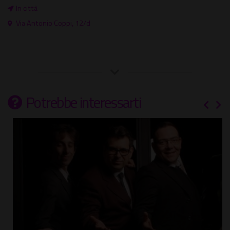
In città
Via Antonio Coppi, 12/d
Potrebbe interessarti