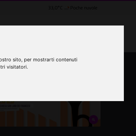
33,0°C
Poche nuvole
lle Civette
LTRI EVENTI ˅
CINEMA ˅
ostro sito, per mostrarti contenuti
ri visitatori.