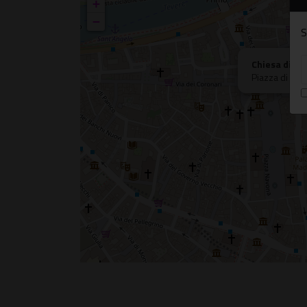
+
−
S
Chiesa di Sa
Piazza di San