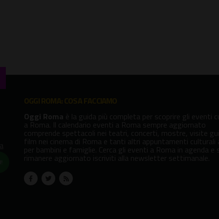
OGGI ROMA: COSA FACCIAMO
Oggi Roma
è la guida più completa per scoprire gli eventi cu
a Roma. Il calendario eventi a Roma sempre aggiornato
comprende spettacoli nei teatri, concerti, mostre, visite gu
film nei cinema di Roma e tanti altri appuntamenti culturali
va
per bambini e famiglie. Cerca gli eventi a Roma in agenda e 
rimanere aggiornato iscriviti alla newsletter settimanale.
!