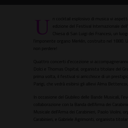
U
n cocktail esplosivo di musica vi aspett
edizione del Festival Internazionale del
Chiesa di San Luigi dei Francesi, un luog
l'imponente organo Merklin, costruito nel 1880. 
non perdere!
Quattro concerti d'eccezione vi accompagneranno
Dolci e Thomas Ospital, organista titolare del Gr
prima volta, il festival si arricchisce di un prest
Parigi, che vedrà esibirsi gli allievi Alma Bettenc
In occasione del Giubileo delle Bande Musicali, l'e
collaborazione con la Banda dell'Arma dei Carabini
Musicale dell'Arma dei Carabinieri, Paolo Violini, 
Carabinieri, e Gabriele Agrimonti, organista titolar