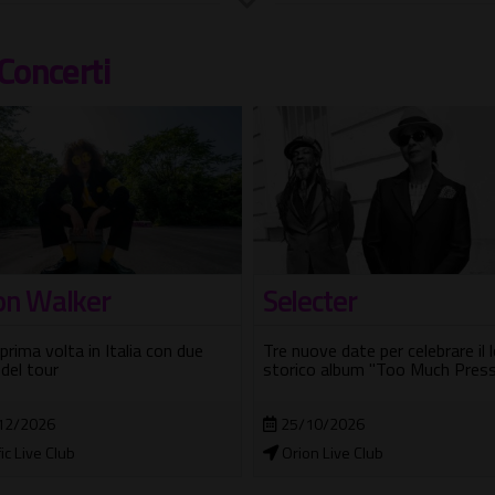
Concerti
Village Celimontana
ecter
Torna la X edizione, dal 15 mag
ove date per celebrare il loro
fino al 5 settembre 2026, con 
co album "Too Much Pressure"
100 concerti
10/2026
15/05/2026 - 05/09/2026
n Live Club
Villa Celimontana