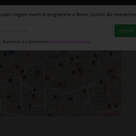
copri i migliori eventi in programma a Roma, iscriviti alla newsletter
×
n Luigi dei Francesi
 Luigi de' Francesi - Roma
Autorizzo il trattamento
,
ho letto l'informativa
Leaflet
| ©
OpenStreetMap