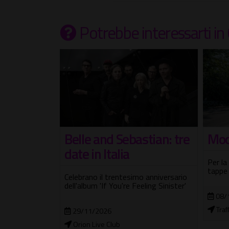
Potrebbe interessarti
in
tian: tre
Moon Walker
Sel
Per la prima volta in Italia con due
Tre nu
tappe del tour
stori
 anniversario
ling Sinister'
08/12/2026
25/
Traffic Live Club
Orio