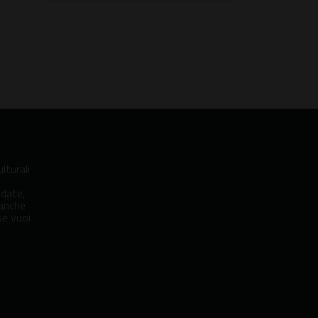
lturali
idate,
 anche
se vuoi