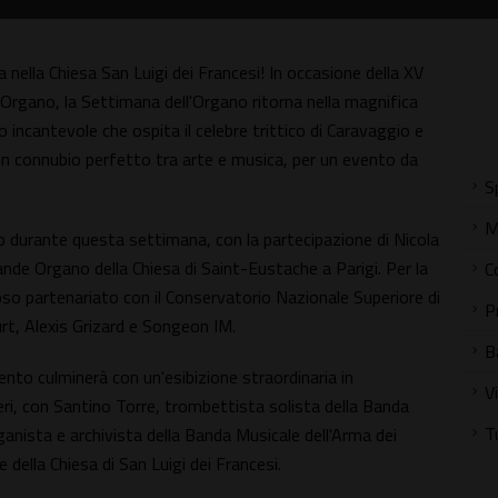
a nella Chiesa San Luigi dei Francesi! In occasione della XV
l'Organo, la Settimana dell'Organo ritorna nella magnifica
o incantevole che ospita il celebre trittico di Caravaggio e
Un connubio perfetto tra arte e musica, per un evento da
S
M
 durante questa settimana, con la partecipazione di Nicola
ande Organo della Chiesa di Saint-Eustache a Parigi. Per la
C
igioso partenariato con il Conservatorio Nazionale Superiore di
P
ourt, Alexis Grizard e Songeon IM.
B
vento culminerà con un'esibizione straordinaria in
V
eri, con Santino Torre, trombettista solista della Banda
T
organista e archivista della Banda Musicale dell'Arma dei
e della Chiesa di San Luigi dei Francesi.