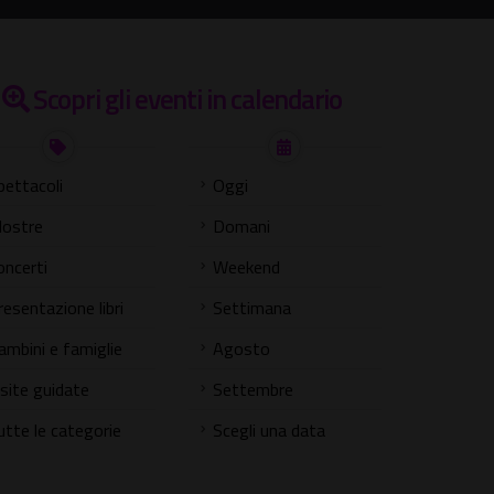
Scopri gli eventi in calendario
pettacoli
Oggi
ostre
Domani
oncerti
Weekend
resentazione libri
Settimana
ambini e famiglie
Agosto
isite guidate
Settembre
utte le categorie
Scegli una data