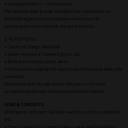
• Giuseppe Civiletti – contrabbasso
Tre musicisti dalla grande sensibilità che condividono un
profondo legame con la tradizione manouche e la
ripropongono con creatività, energia e rispetto.
IL REPERTORIO
• Classici di Django Reinhardt
• Valzer musette e standard gypsy jazz
• Brani tratti dal loro primo album
• Composizioni originali che raccontano l'evoluzione dello stile
manouche
Una serata dedicata agli amanti del jazz e a chi cerca
un'esperienza davvero diversa nel panorama romano.
CENA & CONCERTO
All'Elegance Cafè Jazz Club puoi vivere il concerto scegliendo
tra:
• Cena + Concerto — menù creolo e cajun, piatti ricercati e