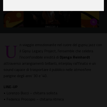
U
n viaggio emozionante nel cuore del gypsy jazz con
il Gipsy Legacy Project, l'ensemble che celebra
l'inconfondibile eredità di
Django Reinhardt
attraverso arrangiamenti brillanti, interplay raffinato e un
sound capace di trasportare il pubblico nelle atmosfere
parigine degli anni '30 e '40.
LINE-UP
• Lorenzo Bucci – chitarra solista
• Federico Procopio – chitarra ritmica