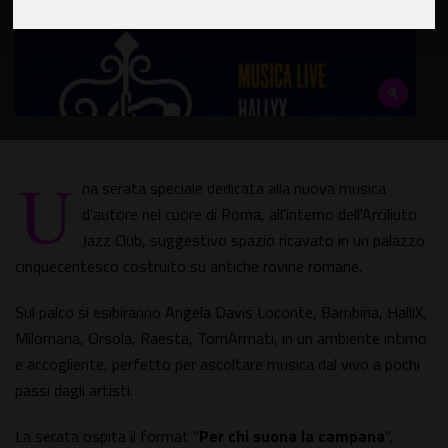
U
na serata speciale dedicata alla nuova musica
d'autore nel cuore di Roma, all'interno dell'Arciliuto
Jazz Club, suggestivo spazio ricavato in un palazzo
cinquecentesco costruito su antiche rovine romane.
Sul palco si esibiranno Angela Davis Loconte, Bambina, HalliX,
Milomaria, Orsola, Raesta, TomArmati, in un ambiente intimo
e accogliente, perfetto per ascoltare musica dal vivo a pochi
passi dagli artisti.
La serata ospita il format "
Per chi suona la campana
",