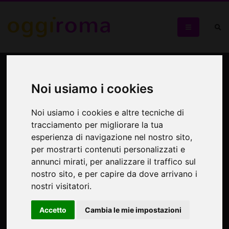
Per chi suona la campana –
"Notte vagabonda"
Noi usiamo i cookies
Noi usiamo i cookies e altre tecniche di
Serata dedicata alla nuova musica d'autore
tracciamento per migliorare la tua
esperienza di navigazione nel nostro sito,
per mostrarti contenuti personalizzati e
annunci mirati, per analizzare il traffico sul
nostro sito, e per capire da dove arrivano i
nostri visitatori.
Accetto
Cambia le mie impostazioni