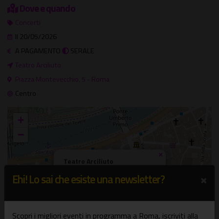
Dove e quando
Concerti
Il 20/05/2026
A PAGAMENTO
SERALE
Teatro Arciliuto
Piazza Montevecchio, 5 - Roma
Centro
+
−
×
Teatro Arciliuto
Piazza Montevecchio, 5 - Roma
×
Ehi! Lo sai che esiste una newsletter?
Scopri i migliori eventi in programma a Roma, iscriviti alla