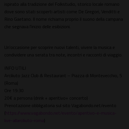
ispirato alla tradizione del Folkstudio, storico locale romano
dove sono stati scoperti artisti come De Gregori, Venditti e
Rino Gaetano. Il nome richiama proprio il suono della campana
che segnava l'inizio delle esibizioni.
Un'occasione per scoprire nuovi talenti, vivere la musica e
condividere una serata tra note, incontri e racconti di viaggio.
INFO UTILI
Arciliuto Jazz Club & Restaurant – Piazza di Montevecchio, 5
(Roma)
Ore 19:30
20€ a persona (drink + aperitivo+ concerto)
Prenotazione obbligatoria sul sito Vagabondo.net/evento
(
https://www.vagabondo.net/evento/aperitivo-e-musica-
live-allarciliuto-roma
)