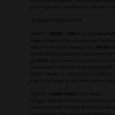
il periodo dell'emergenza
Covid
. Una nobile inizia
artisti indipendenti, anche durante il periodo di fe
LE BIOGRAFIE DEGLI ARTISTI
GIOVEDI' 5
BREDO – BISO
(Indie -Pop)
Diretta 
Doppia esibizione in questa puntata del Quid Live S
serata è l'indie-pop di Edoardo, in arte
BREDO
con
centrale della sua produzione è quasi sempre l'amo
arte
BISO
, nato e cresciuto a Testaccio sotto l'
la musica pop, in particolar modo quella degli 883.
due EP, "Mosaico" e "Va tutto bene", nel 2023 il t
project di tre singoli ed ogni brano tratta un tipo 
VENERDI' 6
ADIKA PONGO
(Disco Music)
Ad oggi considerati la massima espressione "Disc
smesso di proporre la propria musica e la propria e
viene chiamata "Disco Music"(Earth Wind & Fire, C