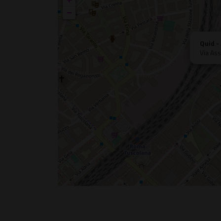
−
Quid -
Via Ass