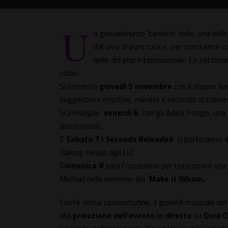
U
n giovanissimo 'tandem' indie, una delle
dal vivo di puro rock e, per concludere c
belle del pop internazionale. La settima
colori.
Si comincia
giovedì 5 novembre
con il doppio liv
suggestioni emotive, mentre il secondo attraverse
Si prosegue
venerdì 6
con gli Adika Pongo, una d
disco-music.
E
Sabato 7 i Seconds Reloaded
ci porteranno dr
Talking Heads agli U2.
D
omenica 8
sarà l'occasione per trascorrere una
Michael nella versione dei
Make it Wham.
Com'è ormai consuetudine, il giovedì musicale de
alla
proiezione dell'evento in diretta
su
Quid C