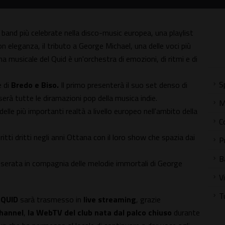
 band più celebrate nella disco-music europea, una playlist
on eleganza, il tributo a George Michael, una delle voci più
na musicale del Quid è un'orchestra di emozioni, di ritmi e di
S
e di
Bredo e Biso.
Il primo presenterà il suo set denso di
rà tutte le diramazioni pop della musica indie.
M
elle più importanti realtà a livello europeo nell'ambito della
C
itti dritti negli anni Ottana con il loro show che spazia dai
P
B
 serata in compagnia delle melodie immortali di George
V
T
l
QUID
sarà trasmesso in
live streaming
, grazie
hannel
,
la WebTV
del club nata dal palco chiuso
durante