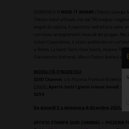
DOMENICA 8
MAKE IT WHAM!
(Tributo George M
Tribute-band ufficiale che dal '98 esegue i miglio
singoli da solista, il repertorio dell'artista vien
con nuovi arrangiamenti musicali del gruppo. Nel 2
Listen Corporation, è stato pubblicato un cofan
a Roma. La band: Gerry Duni (voce), Arianna Todero
Fiaccavento (chitarra), Marco Polizzi (basso) e Fr
MODALITÀ D'INGRESSO
S
QUID Channel
, c/o Pizzeria Frontoni (Evento Li
ORARI:
Aperto tutti i giorni tranne lunedì
-
Ap
9259
Da giovedì 5 a domenica 8 dicembre 2024, or
UFFICIO STAMPA QUID CHANNEL – PIZZERIA 