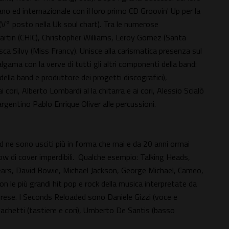
iano ed internazionale con il loro primo CD Groovin' Up per la
V° posto nella Uk soul chart). Tra le numerose
Martin (CHIC), Christopher Williams, Leroy Gomez (Santa
sca Silvy (Miss Francy). Unisce alla carismatica presenza sul
gama con la verve di tutti gli altri componenti della band:
lla band e produttore dei progetti discografici),
 cori, Alberto Lombardi al la chitarra e ai cori, Alessio Scialò
'argentino Pablo Enrique Oliver alle percussioni.
ed ne sono usciti più in forma che mai e da 20 anni ormai
ow di cover imperdibili. Qualche esempio: Talking Heads,
Fears, David Bowie, Michael Jackson, George Michael, Cameo,
n le più grandi hit pop e rock della musica interpretate da
prese. I Seconds Reloaded sono Daniele Gizzi (voce e
o Iachetti (tastiere e cori), Umberto De Santis (basso