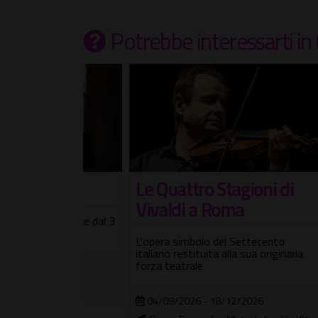
Potrebbe interessarti
in
tival
Le Quattro Stagioni di
And
Vivaldi a Roma
sen
X Edizione dal 3
L'opera simbolo del Settecento
L'arti
italiano restituita alla sua originaria
inconf
forza teatrale
canzo
2026
04/09/2026 - 18/12/2026
09/