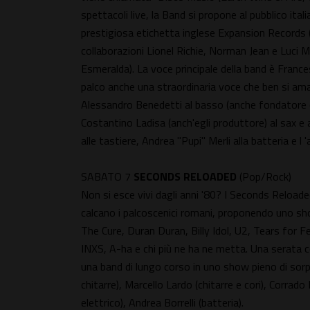
spettacoli live, la Band si propone al pubblico ital
prestigiosa etichetta inglese Expansion Records (
collaborazioni Lionel Richie, Norman Jean e Luci 
Esmeralda). La voce principale della band è France
palco anche una straordinaria voce che ben si amal
Alessandro Benedetti al basso (anche fondatore de
Costantino Ladisa (anch'egli produttore) al sax e ai
alle tastiere, Andrea "Pupi" Merli alla batteria e l 
SABATO 7
SECONDS RELOADED
(Pop/Rock)
Non si esce vivi dagli anni '80? I Seconds Reload
calcano i palcoscenici romani, proponendo uno sh
The Cure, Duran Duran, Billy Idol, U2, Tears for 
INXS, A-ha e chi più ne ha ne metta. Una serata co
una band di lungo corso in uno show pieno di sor
chitarre), Marcello Lardo (chitarre e cori), Corrad
elettrico), Andrea Borrelli (batteria).