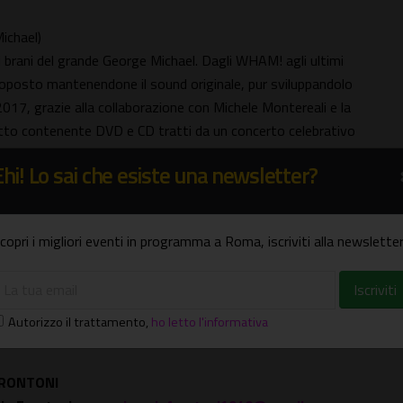
ichael)
ri brani del grande George Michael. Dagli WHAM! agli ultimi
e proposto mantenendone il sound originale, pur sviluppandolo
017, grazie alla collaborazione con Michele Montereali e la
etto contenente DVD e CD tratti da un concerto celebrativo
 (cori), Emanuele Di Cavio (tastiere e cori), Simone
Ehi! Lo sai che esiste una newsletter?
ancesco Caprara (batteria).
copri i migliori eventi in programma a Roma, iscriviti alla newsletter
ve) - Via Assisi 117, Roma (Metro Stazione Tuscolana)
ertura ore 19.30
-
Inizio Live ore 21.00
-
INFO: 06 7834
Autorizzo il trattamento
,
ho letto l'informativa
e 21.00
FRONTONI