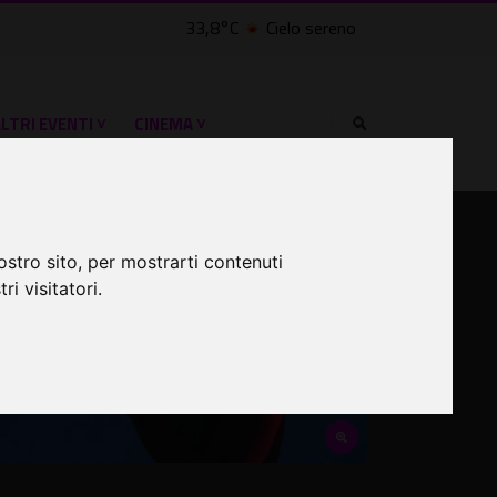
33,8°C
Cielo sereno
LTRI EVENTI ˅
CINEMA ˅
ostro sito, per mostrarti contenuti
ri visitatori.