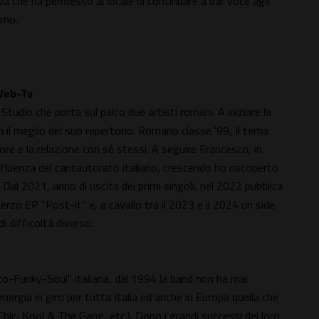
tiva che ha permesso al locale di continuare a dar voce agli
rmo.
Web-Tv
tudio che porta sul palco due artisti romani. A iniziare la
 il meglio del suo repertorio. Romano classe '99, Il tema
re e la relazione con sé stessi. A seguire Francesco, in
influenza del cantautorato italiano, crescendo ho riscoperto
 Dal 2021, anno di uscita dei primi singoli, nel 2022 pubblica
erzo EP "Post-it" e, a cavallo tra il 2023 e il 2024 un side
di difficoltà diverso.
o-Funky-Soul" italiana, dal 1994 la band non ha mai
nergia in giro per tutta Italia ed anche in Europa quella che
hic, Kool & The Gang, etc.). Dopo i grandi successi dei loro