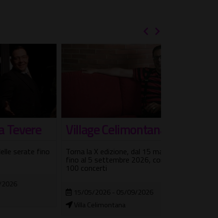
Village Celimontana
re
Selecter
Torna la X edizione, dal 15 maggio
e fino
Tre nuove date 
fino al 5 settembre 2026, con oltre
storico album
100 concerti
25/10/2026
15/05/2026 - 05/09/2026
Orion Live Cl
Villa Celimontana