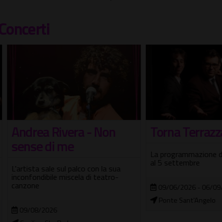
Concerti
rea Rivera - Non
Torna Terrazza Teve
se di me
La programmazione delle serat
al 5 settembre
sta sale sul palco con la sua
ondibile miscela di teatro-
ne
09/06/2026 - 06/09/2026
Ponte Sant'Angelo
08/2026