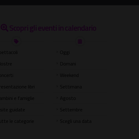
Scopri gli eventi in calendario
pettacoli
Oggi
ostre
Domani
oncerti
Weekend
resentazione libri
Settimana
ambini e famiglie
Agosto
isite guidate
Settembre
utte le categorie
Scegli una data