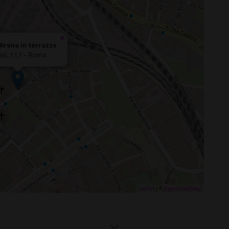
×
 Arena in terrazzo
isi, 117 - Roma
Leaflet
| ©
OpenStreetMap