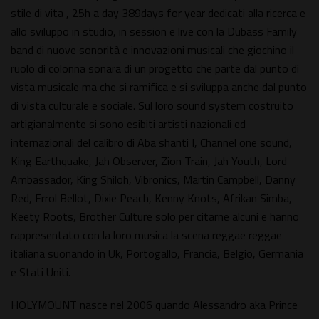
stile di vita , 25h a day 389days for year dedicati alla ricerca e
allo sviluppo in studio, in session e live con la Dubass Family
band di nuove sonorità e innovazioni musicali che giochino il
ruolo di colonna sonara di un progetto che parte dal punto di
vista musicale ma che si ramifica e si sviluppa anche dal punto
di vista culturale e sociale. Sul loro sound system costruito
artigianalmente si sono esibiti artisti nazionali ed
internazionali del calibro di Aba shanti I, Channel one sound,
King Earthquake, Jah Observer, Zion Train, Jah Youth, Lord
Ambassador, King Shiloh, Vibronics, Martin Campbell, Danny
Red, Errol Bellot, Dixie Peach, Kenny Knots, Afrikan Simba,
Keety Roots, Brother Culture solo per citarne alcuni e hanno
rappresentato con la loro musica la scena reggae reggae
italiana suonando in Uk, Portogallo, Francia, Belgio, Germania
e Stati Uniti.
HOLYMOUNT nasce nel 2006 quando Alessandro aka Prince