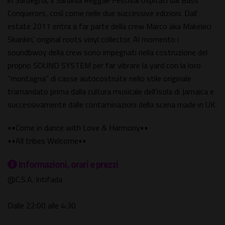
in Sardegna, il Sardinia Reggae Festival ospitati dai Bass
Conquerors, così come nelle due successive edizioni. Dall’
estate 2011 entra a far parte della crew Marco aka Makeleci
Skankin’, original roots vinyl collector. Al momento i
soundbwoy della crew sono impegnati nella costruzione del
proprio SOUND SYSTEM per far vibrare la yard con la loro
“montagna” di casse autocostruite nello stile originale
tramandato prima dalla cultura musicale dell'isola di Jamaica e
successivamente dalle contaminazioni della scena made in UK.
••Come in dance with Love & Harmony••
••All tribes Welcome••
Informazioni, orari e prezzi
@C.S.A. Intifada
Dalle 22:00 alle 4:30