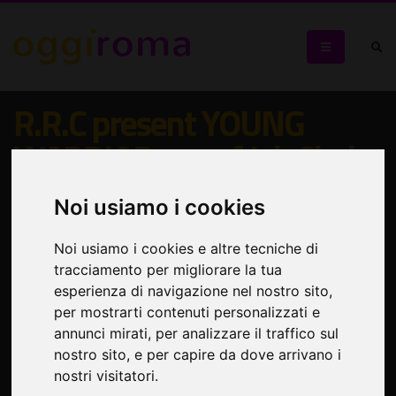
R.R.C present YOUNG
WARRIOR son of Jah Shaka
**ROMA UNOD
Noi usiamo i cookies
WEEKENDER LAUNCH
PARTY** #1 time in Rome
Noi usiamo i cookies e altre tecniche di
tracciamento per migliorare la tua
esperienza di navigazione nel nostro sito,
Per la prima volta a Roma
per mostrarti contenuti personalizzati e
annunci mirati, per analizzare il traffico sul
nostro sito, e per capire da dove arrivano i
nostri visitatori.