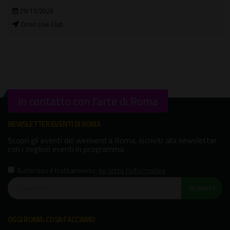
29/11/2026
Orion Live Club
In contatto con l'arte di Roma
NEWSLETTER EVENTI DI ROMA
Scopri gli eventi del weekend a Roma, iscriviti alla newsletter
con i migliori eventi in programma.
Autorizzo il trattamento
,
ho letto l'informativa
ISCRIVITI!
OGGI ROMA: COSA FACCIAMO