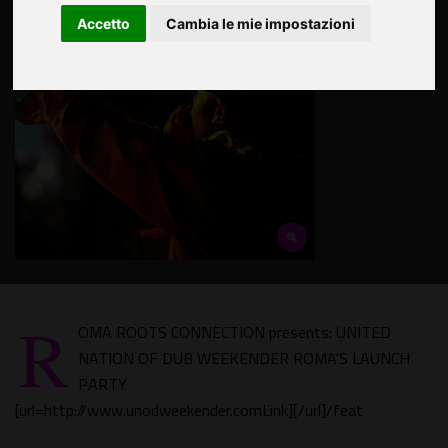
Accetto
Cambia le mie impostazioni
R
OMA ROOTS CONNECTION presents: UNITED
NATION OF DUB WEEKENDER ROMA'S LAUNCH
PARTY
[url=http://www.unodweekender.comLink][/url]/feat