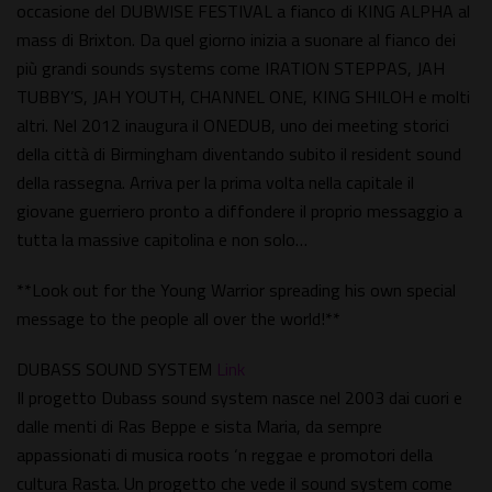
occasione del DUBWISE FESTIVAL a fianco di KING ALPHA al
mass di Brixton. Da quel giorno inizia a suonare al fianco dei
più grandi sounds systems come IRATION STEPPAS, JAH
TUBBY’S, JAH YOUTH, CHANNEL ONE, KING SHILOH e molti
altri. Nel 2012 inaugura il ONEDUB, uno dei meeting storici
della città di Birmingham diventando subito il resident sound
della rassegna. Arriva per la prima volta nella capitale il
giovane guerriero pronto a diffondere il proprio messaggio a
tutta la massive capitolina e non solo…
**Look out for the Young Warrior spreading his own special
message to the people all over the world!**
DUBASS SOUND SYSTEM
Link
Il progetto Dubass sound system nasce nel 2003 dai cuori e
dalle menti di Ras Beppe e sista Maria, da sempre
appassionati di musica roots ‘n reggae e promotori della
cultura Rasta. Un progetto che vede il sound system come