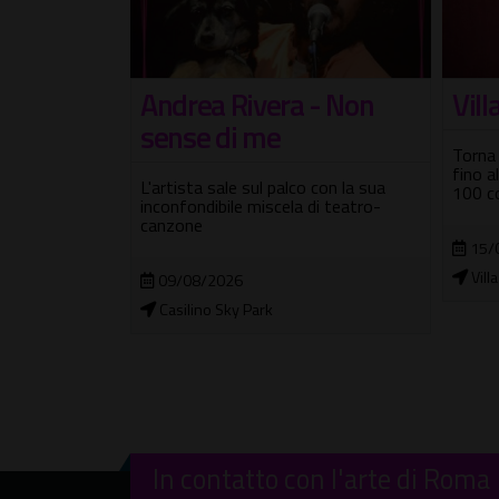
Village Celimontana
 - Non
Sel
Torna la X edizione, dal 15 maggio
Tre nu
fino al 5 settembre 2026, con oltre
stori
 con la sua
100 concerti
di teatro-
25/
15/05/2026 - 05/09/2026
Orio
Villa Celimontana
In contatto con l'arte di Roma