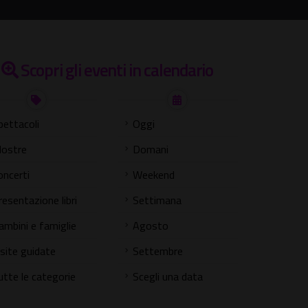
Scopri gli eventi in calendario
pettacoli
Oggi
ostre
Domani
oncerti
Weekend
resentazione libri
Settimana
ambini e famiglie
Agosto
isite guidate
Settembre
utte le categorie
Scegli una data