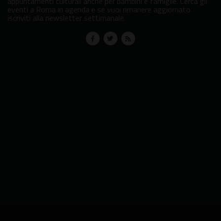
appuntamenti culturali anche per bambini e famiglie. Cerca gli
eventi a Roma in agenda e se vuoi rimanere aggiornato
iscriviti alla newsletter settimanale.