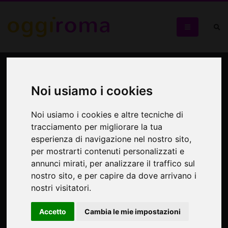
SL STEREOLOOPS LIVE SET
COMBO
Noi usiamo i cookies
Jazz moderno, ritmi latini, musica classica e trip-hop di
Noi usiamo i cookies e altre tecniche di
Bristol
tracciamento per migliorare la tua
esperienza di navigazione nel nostro sito,
per mostrarti contenuti personalizzati e
annunci mirati, per analizzare il traffico sul
nostro sito, e per capire da dove arrivano i
nostri visitatori.
Accetto
Cambia le mie impostazioni