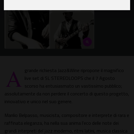
A
grande richiesta Jazz&Wine ripropone il magnifico
live set di SL STEREOLOOPS che il 7 Agosto
scorso ha entusiasmato un vastissimo pubblico;
assolutamente da non perdere il concerto di questo progetto,
innovativo e unico nel suo genere.
Manlio Belpasso, musicista, compositore e interprete di rara e
raffinata eleganza, ha nella sua anima l'eco delle note dei
grandi interpreti del jazz moderno, ritmi latini, musica classica