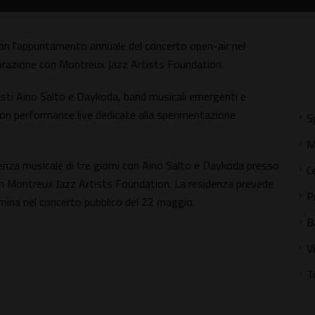
on l'appuntamento annuale del concerto open-air nel
laborazione con Montreux Jazz Artists Foundation.
isti Aino Salto e Daykoda, band musicali emergenti e
con performance live dedicate alla sperimentazione
S
M
denza musicale di tre giorni con Aino Salto e Daykoda presso
C
con Montreux Jazz Artists Foundation. La residenza prevede
P
ina nel concerto pubblico del 22 maggio.
B
V
T