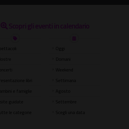
Scopri gli eventi in calendario
pettacoli
Oggi
ostre
Domani
oncerti
Weekend
resentazione libri
Settimana
ambini e famiglie
Agosto
isite guidate
Settembre
utte le categorie
Scegli una data