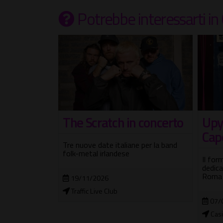
Potrebbe interessarti
in
Tempietto
The Scratch in concerto
Upya
icale
Cap
Tre nuove date italiane per la band
folk-metal irlandese
Il for
dedica
di Marcello: la
Roma
19/11/2026
Traffic Live Club
07/
2026
Casi