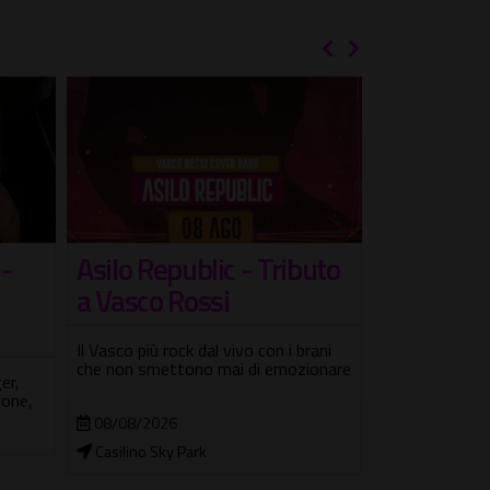
 -
Asilo Republic - Tributo
Concerto 
a Vasco Rossi
nelle Cam
Meravig
Il Vasco più rock dal vivo con i brani
che non smettono mai di emozionare
er,
Da Bach ai Gen
ione,
Lo Muscio + vi
08/08/2026
Casilino Sky Park
04/08/2026 
Museo Wunder