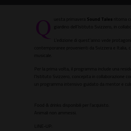
Q
uesta primavera
Sound Tales
ritorna c
giardino dell'Istituto Svizzero, in col
L'edizione di quest'anno vede protagon
contemporanee provenienti da Svizzera e Italia, 
musicale.
Per la prima volta, il programma include una resi
l'Istituto Svizzero, concepita in collaborazione 
un programma intensivo guidato da mentor e culm
Food & drinks disponibili per l'acquisto.
Animali non ammessi.
LINE-UP: