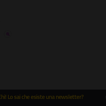
a
Ehi! Lo sai che esiste una newsletter?