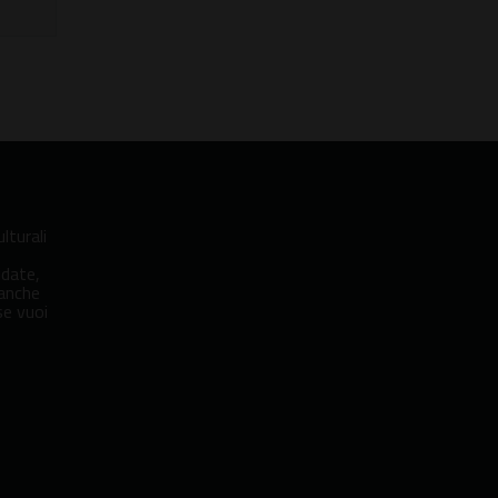
lturali
idate,
 anche
se vuoi