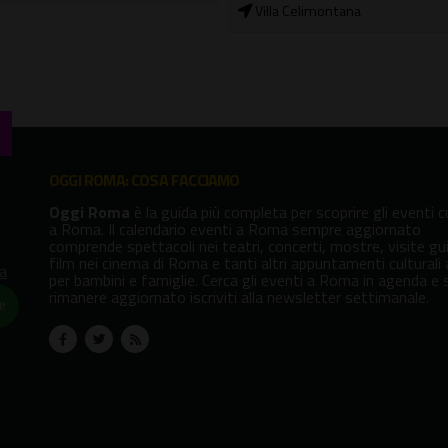
Villa Celimontana
OGGI ROMA: COSA FACCIAMO
Oggi Roma
è la guida più completa per scoprire gli eventi cu
a Roma. Il calendario eventi a Roma sempre aggiornato
comprende spettacoli nei teatri, concerti, mostre, visite gu
film nei cinema di Roma e tanti altri appuntamenti culturali
va
per bambini e famiglie. Cerca gli eventi a Roma in agenda e 
rimanere aggiornato iscriviti alla newsletter settimanale.
!