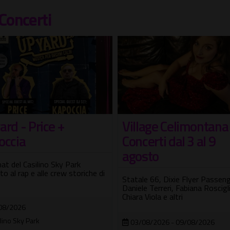
Concerti
Village Celimontana
rd - Price +
Concerti dal 3 al 9
occia
agosto
mat del Casilino Sky Park
to al rap e alle crew storiche di
Statale 66, Dixie Flyer Passeng
Daniele Terreri, Fabiana Roscigl
Chiara Viola e altri
08/2026
lino Sky Park
03/08/2026 - 09/08/2026