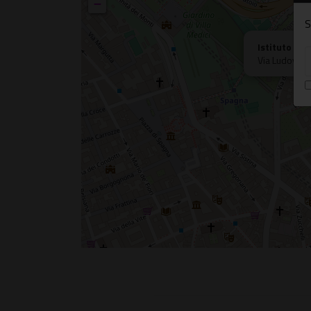
−
S
Istituto Sv
Via Ludovisi