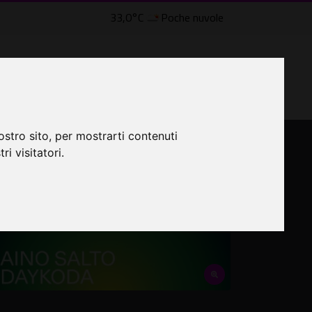
33,0°C
Poche nuvole
lle Civette
LTRI EVENTI ˅
CINEMA ˅
ostro sito, per mostrarti contenuti
ri visitatori.