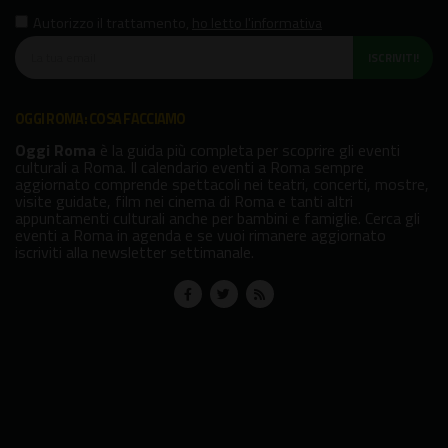
Autorizzo il trattamento
,
ho letto l'informativa
ISCRIVITI!
OGGI ROMA: COSA FACCIAMO
Oggi Roma
è la guida più completa per scoprire gli eventi
culturali a Roma. Il calendario eventi a Roma sempre
aggiornato comprende spettacoli nei teatri, concerti, mostre,
visite guidate, film nei cinema di Roma e tanti altri
appuntamenti culturali anche per bambini e famiglie. Cerca gli
eventi a Roma in agenda e se vuoi rimanere aggiornato
iscriviti alla newsletter settimanale.