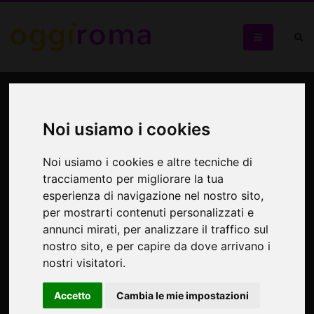
Swing Vipers feat Lara
Luppi
Noi usiamo i cookies
In concerto a Village Celimontana
Noi usiamo i cookies e altre tecniche di
tracciamento per migliorare la tua
esperienza di navigazione nel nostro sito,
per mostrarti contenuti personalizzati e
annunci mirati, per analizzare il traffico sul
nostro sito, e per capire da dove arrivano i
nostri visitatori.
Accetto
Cambia le mie impostazioni