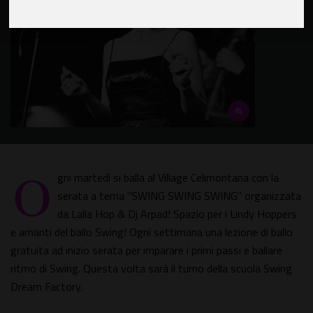
O
gni martedì si balla al Village Celimontana con la
serata a tema "SWING SWING SWING" organizzata
da Lalla Hop & Dj Arpad! Spazio per i Lindy Hoppers
e amanti del ballo Swing! Ogni settimana una lezione di ballo
gratuita ad inizio serata per imparare i primi passi e ballare
ritmo di Swing. Questa volta sarà il turno della scuola Swing
Dream Factory.