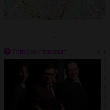
Leaflet
| ©
OpenStreetMap
Potrebbe interessarti