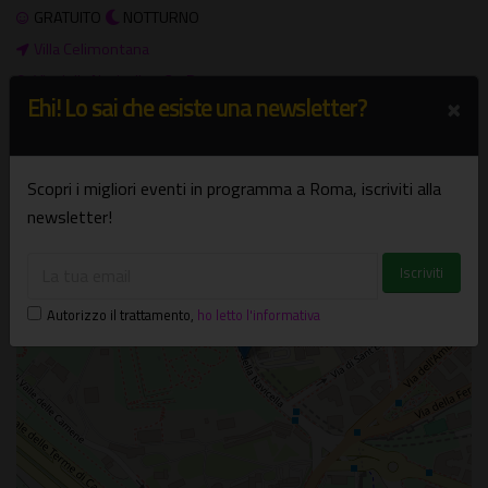
GRATUITO
NOTTURNO
Villa Celimontana
Via della Navicella, 12 - Roma
×
Ehi! Lo sai che esiste una newsletter?
Centro
+
Scopri i migliori eventi in programma a Roma, iscriviti alla
−
newsletter!
×
Villa Celimontana
Via della Navicella, 12 - Roma
Autorizzo il trattamento
,
ho letto l'informativa