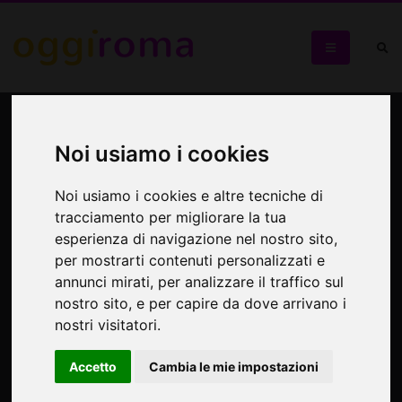
To Burt with Love: Mimma
Pisto sings Bacharach
Noi usiamo i cookies
Noi usiamo i cookies e altre tecniche di
Omaggio raffinato a Burt Bacharach
tracciamento per migliorare la tua
esperienza di navigazione nel nostro sito,
per mostrarti contenuti personalizzati e
annunci mirati, per analizzare il traffico sul
nostro sito, e per capire da dove arrivano i
nostri visitatori.
Accetto
Cambia le mie impostazioni