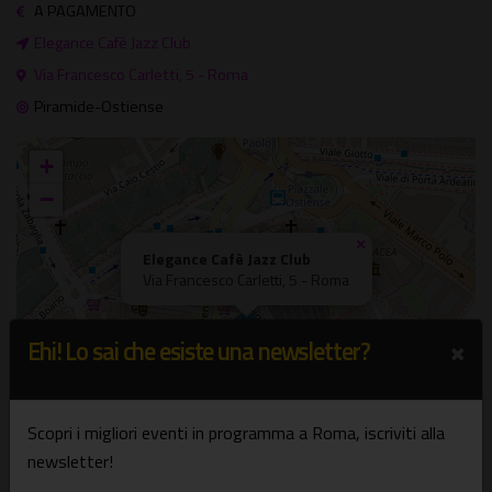
A PAGAMENTO
Elegance Cafè Jazz Club
Via Francesco Carletti, 5 - Roma
Piramide-Ostiense
+
−
×
Elegance Cafè Jazz Club
Via Francesco Carletti, 5 - Roma
×
Ehi! Lo sai che esiste una newsletter?
Scopri i migliori eventi in programma a Roma, iscriviti alla
newsletter!