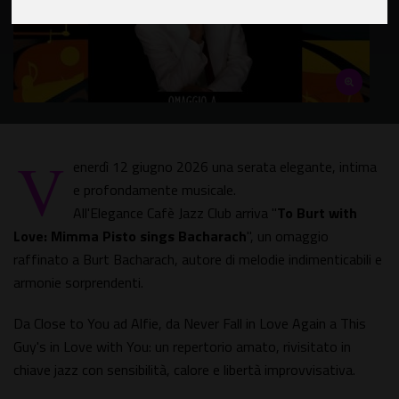
V
enerdì 12 giugno 2026 una serata elegante, intima
e profondamente musicale.
All'Elegance Cafè Jazz Club arriva "
To Burt with
Love: Mimma Pisto sings Bacharach
", un omaggio
raffinato a Burt Bacharach, autore di melodie indimenticabili e
armonie sorprendenti.
Da Close to You ad Alfie, da Never Fall in Love Again a This
Guy's in Love with You: un repertorio amato, rivisitato in
chiave jazz con sensibilità, calore e libertà improvvisativa.