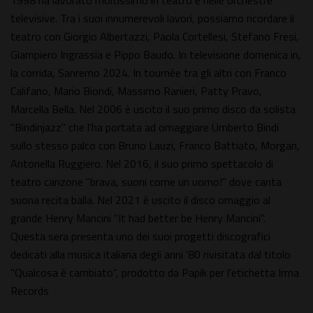
1998 ha lavorato moltissimo in teatro e nelle orchestre
televisive. Tra i suoi innumerevoli lavori, possiamo ricordare il
teatro con Giorgio Albertazzi, Paola Cortellesi, Stefano Fresi,
Giampiero Ingrassia e Pippo Baudo. In televisione domenica in,
la corrida, Sanremo 2024. In tournée tra gli altri con Franco
Califano, Mario Biondi, Massimo Ranieri, Patty Pravo,
Marcella Bella. Nel 2006 è uscito il suo primo disco da solista
"Bindinjazz" che l'ha portata ad omaggiare Umberto Bindi
sullo stesso palco con Bruno Lauzi, Franco Battiato, Morgan,
Antonella Ruggiero. Nel 2016, il suo primo spettacolo di
teatro canzone "brava, suoni come un uomo!" dove canta
suona recita balla. Nel 2021 è uscito il disco omaggio al
grande Henry Mancini "It had better be Henry Mancini".
Questa sera presenta uno dei suoi progetti discografici
dedicati alla musica italiana degli anni '80 rivisitata dal titolo
"Qualcosa è cambiato", prodotto da Papik per l'etichetta Irma
Records