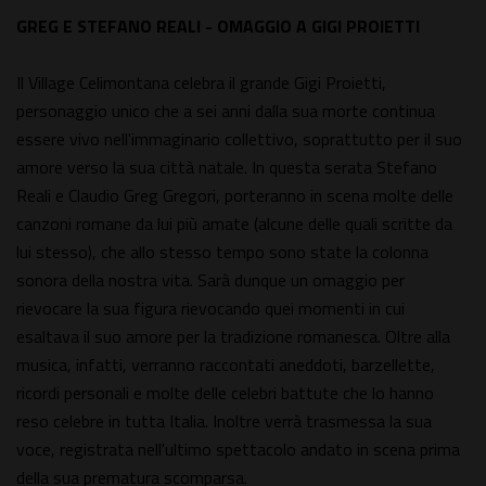
GREG E STEFANO REALI - OMAGGIO A GIGI PROIETTI
Il Village Celimontana celebra il grande Gigi Proietti,
personaggio unico che a sei anni dalla sua morte continua
essere vivo nell'immaginario collettivo, soprattutto per il suo
amore verso la sua città natale. In questa serata Stefano
Reali e Claudio Greg Gregori, porteranno in scena molte delle
canzoni romane da lui più amate (alcune delle quali scritte da
lui stesso), che allo stesso tempo sono state la colonna
sonora della nostra vita. Sarà dunque un omaggio per
rievocare la sua figura rievocando quei momenti in cui
esaltava il suo amore per la tradizione romanesca. Oltre alla
musica, infatti, verranno raccontati aneddoti, barzellette,
ricordi personali e molte delle celebri battute che lo hanno
reso celebre in tutta Italia. Inoltre verrà trasmessa la sua
voce, registrata nell'ultimo spettacolo andato in scena prima
della sua prematura scomparsa.