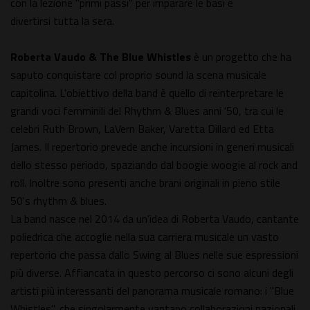
con la lezione "primi passi" per imparare le basi e
divertirsi tutta la sera.
Roberta Vaudo & The Blue Whistles
è un progetto che ha
saputo conquistare col proprio sound la scena musicale
capitolina. L'obiettivo della band è quello di reinterpretare le
grandi voci femminili del Rhythm & Blues anni '50, tra cui le
celebri Ruth Brown, LaVern Baker, Varetta Dillard ed Etta
James. Il repertorio prevede anche incursioni in generi musicali
dello stesso periodo, spaziando dal boogie woogie al rock and
roll. Inoltre sono presenti anche brani originali in pieno stile
50's rhythm & blues.
La band nasce nel 2014 da un'idea di Roberta Vaudo, cantante
poliedrica che accoglie nella sua carriera musicale un vasto
repertorio che passa dallo Swing al Blues nelle sue espressioni
più diverse. Affiancata in questo percorso ci sono alcuni degli
artisti più interessanti del panorama musicale romano: i "Blue
Whistles", che singolarmente vantano collaborazioni nazionali