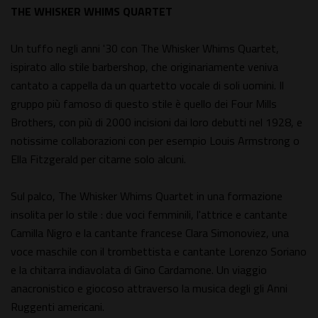
THE WHISKER WHIMS QUARTET
Un tuffo negli anni '30 con The Whisker Whims Quartet,
ispirato allo stile barbershop, che originariamente veniva
cantato a cappella da un quartetto vocale di soli uomini. Il
gruppo più famoso di questo stile è quello dei Four Mills
Brothers, con più di 2000 incisioni dai loro debutti nel 1928, e
notissime collaborazioni con per esempio Louis Armstrong o
Ella Fitzgerald per citarne solo alcuni.
Sul palco, The Whisker Whims Quartet in una formazione
insolita per lo stile : due voci femminili, l'attrice e cantante
Camilla Nigro e la cantante francese Clara Simonoviez, una
voce maschile con il trombettista e cantante Lorenzo Soriano
e la chitarra indiavolata di Gino Cardamone. Un viaggio
anacronistico e giocoso attraverso la musica degli gli Anni
Ruggenti americani.