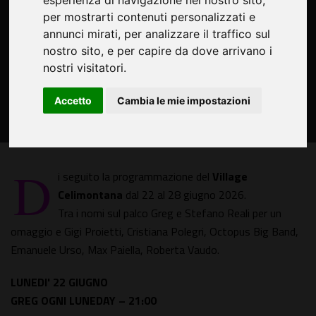
esperienza di navigazione nel nostro sito,
per mostrarti contenuti personalizzati e
annunci mirati, per analizzare il traffico sul
nostro sito, e per capire da dove arrivano i
nostri visitatori.
Accetto
Cambia le mie impostazioni
D
i seguito la programmazione del
Village
Celimontana
dal 22 al 28 giugno 2026.
Tra i nomi sul palco Greg e Stefano Reali per un
omaggio e Gigi Proietti, Cristiana Polegri, Octopus Big Band,
Emanuele Urso, Max Paiella, Roberta Vaudo.
LUNEDI' 22 GIUGNO
GREG OGNI LUNEDAY – 21:00