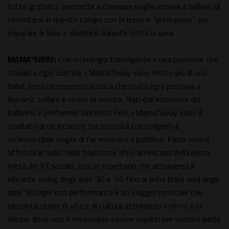
tutto gratuito, permette a chiunque voglia iniziare a ballare, di
cimentarsi in questo campo con la lezione "primi passi", per
imparare le basi e divertirsi durante tutta la sera.
MAMA'SWAY:
Con un'energia travolgente e una passione che
travalica ogni confine, i Mama'Sway sono molto più di una
band: sono un'esperienza unica che invita ogni persona a
liberarsi, ballare e vivere la musica. Nati dall'intuizione del
ballerino e performer Vincenzo Fesi, i Mama'Sway sono il
risultato di un incontro tra sonorità coinvolgenti e
un'irresistibile voglia di far muovere il pubblico. Il loro sound
affonda le radici nella tradizione afro-americana della prima
metà del XX secolo, con un repertorio che attraversa il
vibrante swing degli anni '30 e '40 fino ai primi brani soul degli
anni '50.Ogni loro performance è un viaggio musicale che
racconta storie di vita e di cultura attraverso il ritmo e la
danza, dove non è necessario essere esperti per sentirsi parte