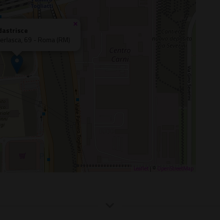
×
dastrisce
Perlasca, 69 - Roma (RM)
Leaflet
| ©
OpenStreetMap