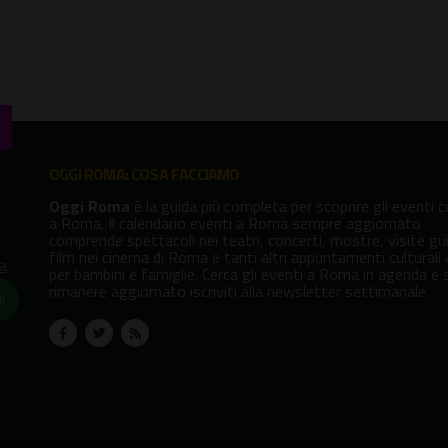
OGGI ROMA: COSA FACCIAMO
Oggi Roma
è la guida più completa per scoprire gli eventi cu
a Roma. Il calendario eventi a Roma sempre aggiornato
comprende spettacoli nei teatri, concerti, mostre, visite gu
film nei cinema di Roma e tanti altri appuntamenti culturali
va
per bambini e famiglie. Cerca gli eventi a Roma in agenda e 
rimanere aggiornato iscriviti alla newsletter settimanale.
!