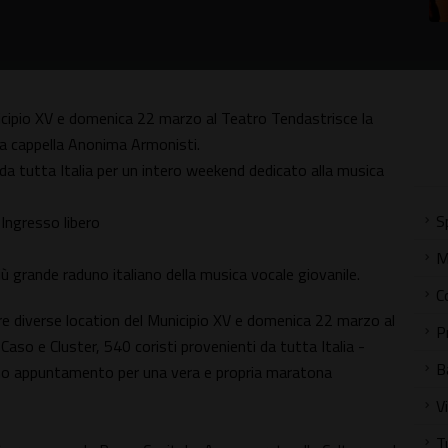
icipio XV e domenica 22 marzo al Teatro Tendastrisce la
 cappella Anonima Armonisti.
 da tutta Italia per un intero weekend dedicato alla musica
S
. Ingresso libero
M
iù grande raduno italiano della musica vocale giovanile.
C
 diverse location del Municipio XV e domenica 22 marzo al
P
Caso e Cluster, 540 coristi provenienti da tutta Italia -
B
aranno appuntamento per una vera e propria maratona
V
T