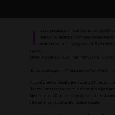
I
n scena sabato 21 con tre concerti nel Mun
maratona musicale promossa dal settetto a
Ventuno tra cori e gruppi vocali, 540 coristi
corale.
Ospiti speciali sul palco i Neri Per Caso e i Cluster
Tutto pronto per la 5° edizione del Vokalfest, il p
Appuntamento fissato per sabato 21 marzo in tre
Teatro Tendastrisce dove, insieme ai big Neri per 
divisi in oltre 20 tra cori e gruppi vocali - si d
interamente dedicata alla musica vocale.