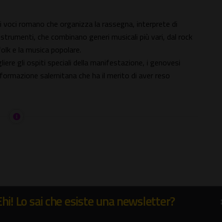
di voci romano che organizza la rassegna, interprete di
rumenti, che combinano generi musicali più vari, dal rock
 folk e la musica popolare.
iere gli ospiti speciali della manifestazione, i genovesi
 formazione salernitana che ha il merito di aver reso
Ehi! Lo sai che esiste una newsletter?