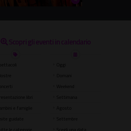
Scopri gli eventi in calendario
pettacoli
Oggi
ostre
Domani
oncerti
Weekend
resentazione libri
Settimana
ambini e famiglie
Agosto
isite guidate
Settembre
utte le categorie
Scegli una data