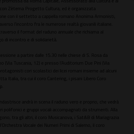
a, è promossa da Roma Capitale, Assessorato alla Cultura e al
e con Zètema Progetto Cultura, ed è organizzata
zione con il settetto a cappella romano Anonima Armonisti,
erso l'incontro fra le numerose realtà giovanili italiane.
ttraverso il format del raduno annuale che richiama al
 di incontro e di solidarietà.
ssione a partire dalle 15.30 nelle chiese di S. Rosa da
no (Via Tuscania, 12) e presso l’Auditorium Due Pini (Via
rotagonisti cori scolastici dei licei romani insieme ad alcuni
tta Italia, tra cui il coro Cantering, i pisani Libero Coro
p.
dastrisce andrà in scena il raduno vero e proprio, che vedrà
ri polifonici e gruppi vocali accompagnati da strumenti. Alla
gono, tra gli altri, il coro Musicanova, i Sat&B di Mariagrazia
l’Orchestra Vocale dei Numeri Primi di Salerno, il coro