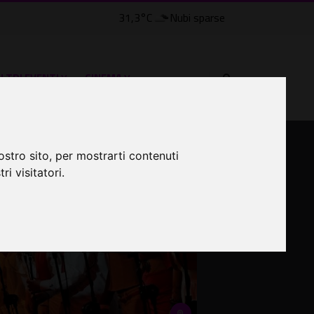
31,3°C
Nubi sparse
LTRI EVENTI ˅
CINEMA ˅
ostro sito, per mostrarti contenuti
ri visitatori.