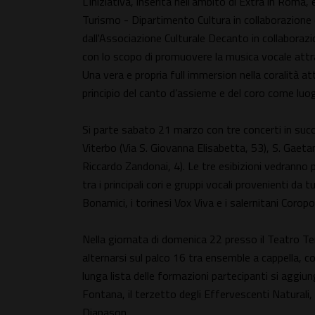
L’iniziativa, inserita nell’ambito di Extra in Rom
Turismo - Dipartimento Cultura in collaborazion
dall'Associazione Culturale Decanto in collabora
con lo scopo di promuovere la musica vocale attrav
Una vera e propria full immersion nella coralità a
principio del canto d’assieme e del coro come luogo
Si parte sabato 21 marzo con tre concerti in succe
Viterbo (Via S. Giovanna Elisabetta, 53), S. Gaeta
Riccardo Zandonai, 4). Le tre esibizioni vedranno p
tra i principali cori e gruppi vocali provenienti da tu
Bonamici, i torinesi Vox Viva e i salernitani Coropo
Nella giornata di domenica 22 presso il Teatro Ten
alternarsi sul palco 16 tra ensemble a cappella, co
lunga lista delle formazioni partecipanti si aggiun
Fontana, il terzetto degli Effervescenti Naturali, 
Diapason.