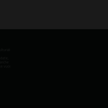
Hard Rock Cafe
lturali
idate,
 anche
se vuoi