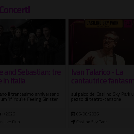
Concerti
n Talarico - La
Selecter
tautrice fantasma
Tre nuove date per celebrare il
storico album "Too Much Pres
alco del Casilino Sky Park un
o di teatro-canzone
25/10/2026
Orion Live Club
/08/2026
ilino Sky Park