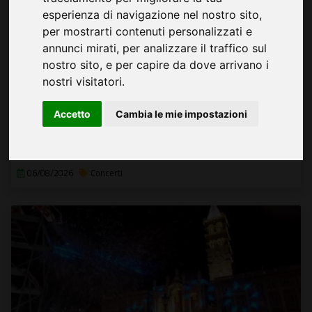
esperienza di navigazione nel nostro sito,
per mostrarti contenuti personalizzati e
annunci mirati, per analizzare il traffico sul
nostro sito, e per capire da dove arrivano i
nostri visitatori.
Ivan Talarico - La cantautrice fantasma
Accetto
Cambia le mie impostazioni
sul palco del Casilino Sky Park un pezzo di teatro-canzone
06/08/2026
Concerti