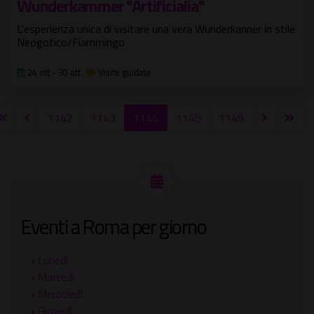
Wunderkammer "Artificialia"
L'esperienza unica di visitare una vera Wunderkanner in stile
Neogotico/Fiammingo
24 ott - 30 ott
Visite guidate
1142
1143
1144
1145
1146
Eventi a Roma per giorno
›
Lunedì
›
Martedì
›
Mercoledì
›
Giovedì