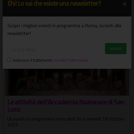
×
Ehi! Lo sai che esiste una newsletter?
28 ott - 30 ott
Spettacoli
Scopri i migliori eventi in programma a Roma, iscriviti alla
newsletter!
Autorizzo il trattamento
,
ho letto l'informativa
Le attività dell'Accademia Nazionale di San
Luca
Gli eventi in programma mercoledì 26 e venerdì 28 ottobre
2022