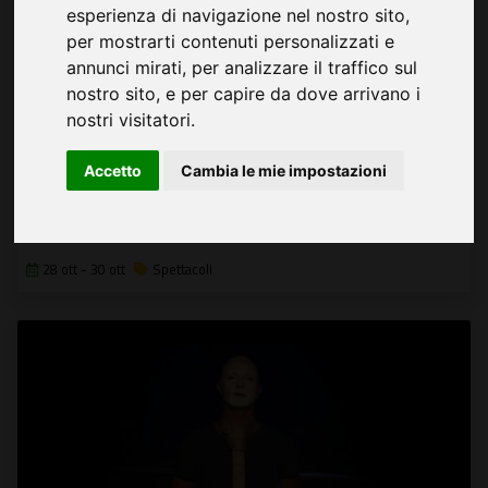
esperienza di navigazione nel nostro sito,
per mostrarti contenuti personalizzati e
annunci mirati, per analizzare il traffico sul
nostro sito, e per capire da dove arrivano i
nostri visitatori.
Accetto
Cambia le mie impostazioni
Questa laurea prende solo polvere
Una commedia per sorridere sulla precarietà del presente
28 ott - 30 ott
Spettacoli