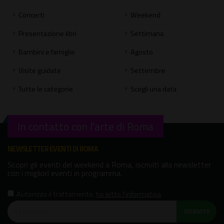
Concerti
Weekend
Presentazione libri
Settimana
Bambini e famiglie
Agosto
Visite guidate
Settembre
Tutte le categorie
Scegli una data
In contatto con l'arte di Roma
NEWSLETTER EVENTI DI ROMA
Scopri gli eventi del weekend a Roma, iscriviti alla newsletter
con i migliori eventi in programma.
Autorizzo il trattamento
,
ho letto l'informativa
ISCRIVITI!