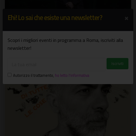
×
Ehi! Lo sai che esiste una newsletter?
Teho Teardo in concerto
In anteprima il nuovo album Teho Teardo Plays Twin Peaks
Scopri i migliori eventi in programma a Roma, iscriviti alla
and Other Infinitives
newsletter!
29/10/2025
Concerti
Autorizzo il trattamento
,
ho letto l'informativa