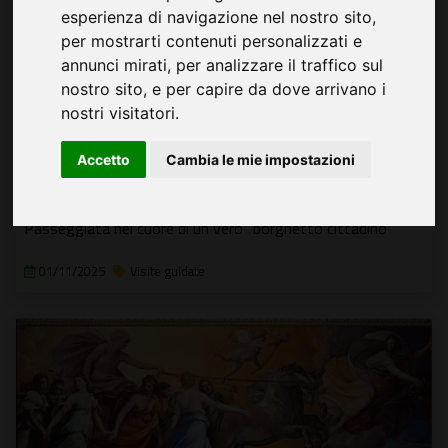
esperienza di navigazione nel nostro sito,
per mostrarti contenuti personalizzati e
annunci mirati, per analizzare il traffico sul
nostro sito, e per capire da dove arrivano i
nostri visitatori.
Accetto
Cambia le mie impostazioni
La "Garbata Ostella", le meraviglie della
Garbatella
Passeggiata nel cuore di un vero "borghetto cittadino"
01/11/2025
Visite guidate