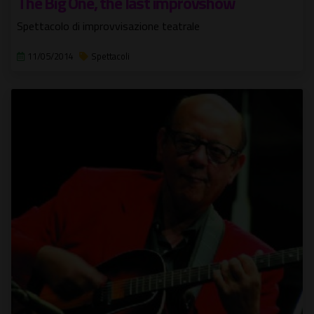
The Big One, the last improvshow
Spettacolo di improvvisazione teatrale
11/05/2014
Spettacoli