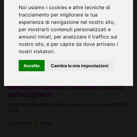
Noi usiamo i cookies e altre tecniche di
tracciamento per migliorare la tua
esperienza di navigazione nel nostro sito,
per mostrarti contenuti personalizzati e
annunci mirati, per analizzare il traffico sul
nostro sito, e per capire da dove arrivano i
nostri visitatori.
Accetto
Cambia le mie impostazioni
Ramazza Arcobaleno: costruiamo la città
dell’accoglienza
La terza edizione dlla manifestazione promossa dal MASCI
Lazio
11/05/2014
Attività