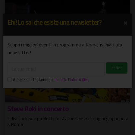
×
Ehi! Lo sai che esiste una newsletter?
Scopri i migliori eventi in programma a Roma, iscriviti alla
newsletter!
Autorizzo il trattamento
,
ho letto l'informativa
Steve Aoki in concerto
Il disc jockey e produttore statunitense di origini giapponesi
a Roma