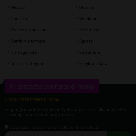
Mostre
Domani
Concerti
Weekend
Presentazione libri
Settimana
Bambini e famiglie
Agosto
Visite guidate
Settembre
Tutte le categorie
Scegli una data
In contatto con l'arte di Roma
NEWSLETTER EVENTI DI ROMA
Scopri gli eventi del weekend a Roma, iscriviti alla newsletter
con i migliori eventi in programma.
Autorizzo il trattamento
,
ho letto l'informativa