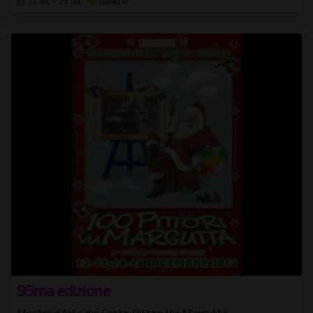
12 dic - 23 dic
Gallerie
95ma edizione