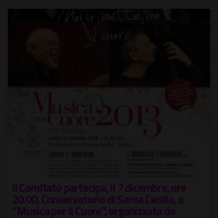
Il Comitato partecipa, il 7 dicembre, ore
20.00, Conservatorio di Santa Cecilia, a
“Musica per il Cuore”, organizzata da