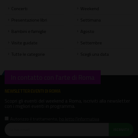
Concerti
Weekend
Presentazione libri
Settimana
Bambini e famiglie
Agosto
Visite guidate
Settembre
Tutte le categorie
Scegli una data
In contatto con l'arte di Roma
NEWSLETTER EVENTI DI ROMA
Scopri gli eventi del weekend a Roma, iscriviti alla newsletter
con i migliori eventi in programma.
Autorizzo il trattamento
,
ho letto l'informativa
ISCRIVITI!