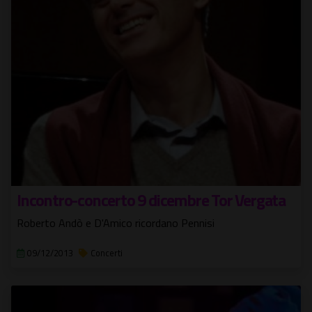
Incontro-concerto 9 dicembre Tor Vergata
Roberto Andò e D'Amico ricordano Pennisi
09/12/2013
Concerti