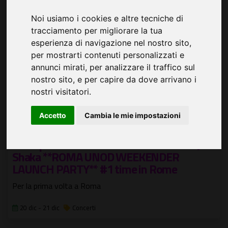
Noi usiamo i cookies e altre tecniche di
tracciamento per migliorare la tua
esperienza di navigazione nel nostro sito,
per mostrarti contenuti personalizzati e
annunci mirati, per analizzare il traffico sul
nostro sito, e per capire da dove arrivano i
nostri visitatori.
Accetto
Cambia le mie impostazioni
R.R.C present YOUNG WARRIOR son of Jah
Shaka **ROMA UNOD WEEKENDER
LAUNCH PARTY** #1 time in Rome
Per la prima volta a Roma
20 dic - 21 dic
Concerti