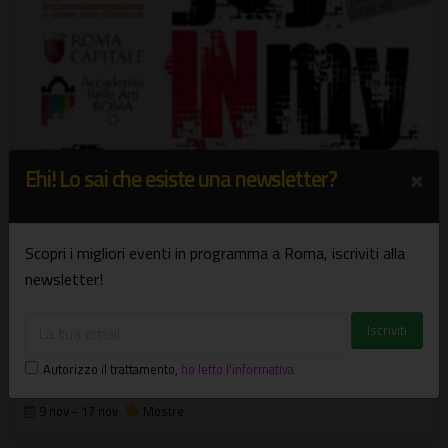
×
Ehi! Lo sai che esiste una newsletter?
Scopri i migliori eventi in programma a Roma, iscriviti alla
newsletter!
Integrazione: a Roma dialogo tra 20 artisti
“ J o y I N m y h e A R T ”
Autorizzo il trattamento
,
ho letto l'informativa
9 nov - 17 nov
Mostre