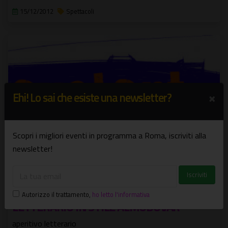
15/12/2012
Spettacoli
×
Ehi! Lo sai che esiste una newsletter?
Scopri i migliori eventi in programma a Roma, iscriviti alla
newsletter!
L’Associazione Verbavolant
presentaAPERITIVO APERITIVO
Autorizzo il trattamento
,
ho letto l'informativa
LETTERARIO IN STILE ALMODOVAR
aperitivo letterario