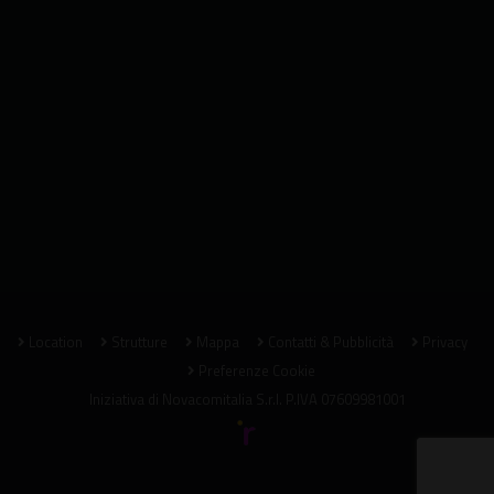
Location
Strutture
Mappa
Contatti & Pubblicità
Privacy
Preferenze Cookie
Iniziativa di
Novacomitalia S.r.l.
P.IVA 07609981001