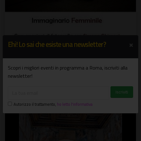
×
Ehi! Lo sai che esiste una newsletter?
"Immaginario femminile" Incontro con
Scopri i migliori eventi in programma a Roma, iscriviti alla
Simona Ghizzoni
newsletter!
Immaginario femminile
19/05/2012
Altri eventi
Autorizzo il trattamento
,
ho letto l'informativa