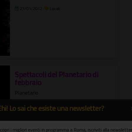
27/01/2012
Locali
Spettacoli del Planetario di
febbraio
Planetario
1 feb - 29 feb
Spettacoli
Ehi! Lo sai che esiste una newsletter?
copri i migliori eventi in programma a Roma, iscriviti alla newsletter