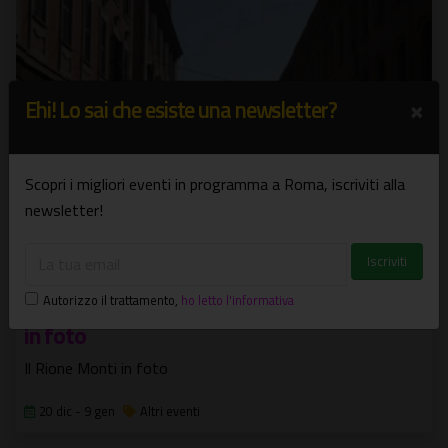
×
Ehi! Lo sai che esiste una newsletter?
Scopri i migliori eventi in programma a Roma, iscriviti alla
newsletter!
Autorizzo il trattamento
,
ho letto l'informativa
Roma che cambia la storia del Rione Monti
in foto
Il Rione Monti in foto
20 dic - 9 gen
Altri eventi