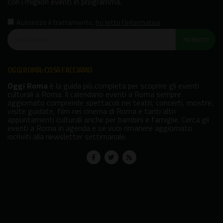
con i migliori eventi in programma.
Autorizzo il trattamento
,
ho letto l'informativa
ISCRIVITI!
OGGI ROMA: COSA FACCIAMO
Oggi Roma
è la guida più completa per scoprire gli eventi
culturali a Roma. Il calendario eventi a Roma sempre
aggiornato comprende spettacoli nei teatri, concerti, mostre,
visite guidate, film nei cinema di Roma e tanti altri
appuntamenti culturali anche per bambini e famiglie. Cerca gli
eventi a Roma in agenda e se vuoi rimanere aggiornato
iscriviti alla newsletter settimanale.