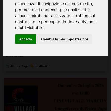
esperienza di navigazione nel nostro sito,
per mostrarti contenuti personalizzati e
annunci mirati, per analizzare il traffico sul
nostro sito, e per capire da dove arrivano i
nostri visitatori.
Accetto
Cambia le mie impostazioni
Sgarbatellum - Xª edizione
Dal 28 luglio al 2 agosto il grande cinema illumina l'arena
Garbatella
28 lug - 2 ago
Spettacoli