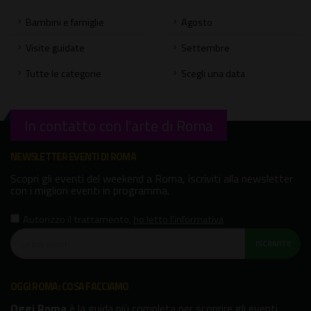
Bambini e famiglie
Agosto
Visite guidate
Settembre
Tutte le categorie
Scegli una data
In contatto con l'arte di Roma
NEWSLETTER EVENTI DI ROMA
Scopri gli eventi del weekend a Roma, iscriviti alla newsletter
con i migliori eventi in programma.
Autorizzo il trattamento
,
ho letto l'informativa
ISCRIVITI!
OGGI ROMA: COSA FACCIAMO
Oggi Roma
è la guida più completa per scoprire gli eventi