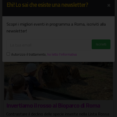
×
Ehi! Lo sai che esiste una newsletter?
Magicaburla&Friends
Spettacolo solidale a sostegno del sorriso in ospedale
Scopri i migliori eventi in programma a Roma, iscriviti alla
23/05/2026
Spettacoli
newsletter!
Autorizzo il trattamento
,
ho letto l'informativa
Invertiamo il rosso al Bioparco di Roma
Contrastare il declino delle specie inserite nella Lista Rossa