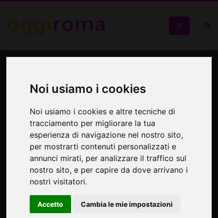
La maschera: Genesi,
Evoluzione, Eredità
Noi usiamo i cookies
Secondo evento organizzato da Polvere del Tempo in
Noi usiamo i cookies e altre tecniche di
collaborazione con l’Università Sapienza di Roma
tracciamento per migliorare la tua
esperienza di navigazione nel nostro sito,
per mostrarti contenuti personalizzati e
annunci mirati, per analizzare il traffico sul
nostro sito, e per capire da dove arrivano i
nostri visitatori.
Accetto
Cambia le mie impostazioni