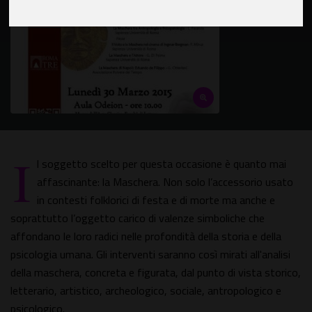
I
l soggetto scelto per questa occasione è quanto mai
affascinante: la Maschera. Non solo l’accessorio usato
in contesti folklorici di festa e di morte ma anche e
soprattutto l’oggetto carico di valenze simboliche che
affondano le loro radici nelle profondità della storia e della
psicologia umana. Gli interventi saranno così mirati all'analisi
della maschera, concreta e figurata, dal punto di vista storico,
letterario, artistico, archeologico, sociale, antropologico e
psicologico.