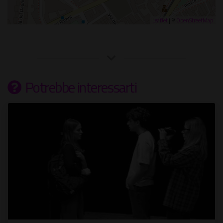
Leaflet
| ©
OpenStreetMap
Potrebbe interessarti