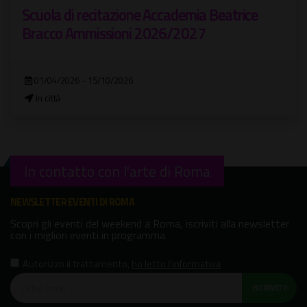
Scuola di recitazione Accademia Beatrice
Bracco Ammissioni 2026/2027
01/04/2026 - 15/10/2026
In città
In contatto con l'arte di Roma
NEWSLETTER EVENTI DI ROMA
Scopri gli eventi del weekend a Roma, iscriviti alla newsletter
con i migliori eventi in programma.
Autorizzo il trattamento
,
ho letto l'informativa
ISCRIVITI!