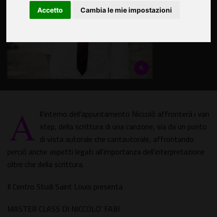
Accetto
Cambia le mie impostazioni
A
ll'interno dell'appuntamento Niccolò affronterà i vari
step, della scrittura di una canzone, sia da un punto
di vista autorale che cantautorale, affrontando
perciò anche aspetti legati all'importanza dell'interpretazione
oltre che della scrittura.
Il Centro Studi Saint Louis presenta
MASTER CLASS DI NICCOLO’ FABI