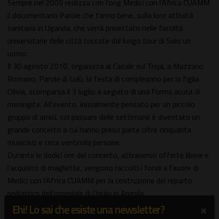
Sempre nel 2009 realizza con l’ong Medici con l’Africa CUAMM
il documentario Parole che fanno bene, sulla loro attività
sanitaria in Uganda, che verrà proiettato nelle facoltà
universitarie delle città toccate dal lungo tour di Solo un
uomo.
Il 30 agosto 2010, organizza al Casale sul Treja, a Mazzano
Romano, Parole di Lulù, la festa di compleanno per la figlia
Olivia, scomparsa il 3 luglio a seguito di una forma acuta di
meningite. All’evento, inizialmente pensato per un piccolo
gruppo di amici, col passare delle settimane è diventato un
grande concerto a cui hanno preso parte oltre cinquanta
musicisti e circa ventimila persone.
Durante le dodici ore del concerto, attraverso offerte libere e
l’acquisto di magliette, vengono raccolti i fondi a favore di
Medici con l’Africa CUAMM per la costruzione del reparto
pediatrico dell’ospedale di Chiulo in Angola.
A novembre 2010 viene pubblicato il singolo Parole parole
×
Ehi! Lo sai che esiste una newsletter?
cantata da Niccolò Fabi con Mina. I proventi dalla vendita della