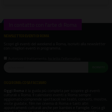
In contatto con l'arte di Roma
NEWSLETTER EVENTI DI ROMA
Scopri gli eventi del weekend a Roma, iscriviti alla newsletter
con i migliori eventi in programma.
Autorizzo il trattamento
,
ho letto l'informativa
ISCRIVITI!
OGGI ROMA: COSA FACCIAMO
Oggi Roma
è la guida più completa per scoprire gli eventi
culturali a Roma. Il calendario eventi a Roma sempre
aggiornato comprende spettacoli nei teatri, concerti, mostre,
visite guidate, film nei cinema di Roma e tanti altri
appuntamenti culturali anche per bambini e famiglie. Cerca gli
eventi a Roma in agenda e se vuoi rimanere aggiornato