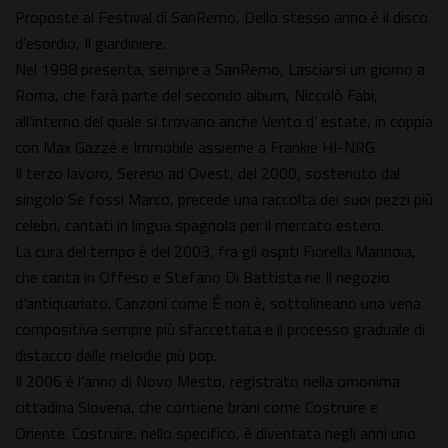
Proposte al Festival di SanRemo, Dello stesso anno è il disco
d’esordio, Il giardiniere.
Nel 1998 presenta, sempre a SanRemo, Lasciarsi un giorno a
Roma, che farà parte del secondo album, Niccolò Fabi,
all’interno del quale si trovano anche Vento d’ estate, in coppia
con Max Gazzè e Immobile assieme a Frankie HI-NRG.
Il terzo lavoro, Sereno ad Ovest, del 2000, sostenuto dal
singolo Se fossi Marco, precede una raccolta dei suoi pezzi più
celebri, cantati in lingua spagnola per il mercato estero.
La cura del tempo è del 2003, fra gli ospiti Fiorella Mannoia,
che canta in Offeso e Stefano Di Battista ne Il negozio
d’antiquariato. Canzoni come È non è, sottolineano una vena
compositiva sempre più sfaccettata e il processo graduale di
distacco dalle melodie più pop.
Il 2006 è l’anno di Novo Mesto, registrato nella omonima
cittadina Slovena, che contiene brani come Costruire e
Oriente. Costruire, nello specifico, è diventata negli anni uno