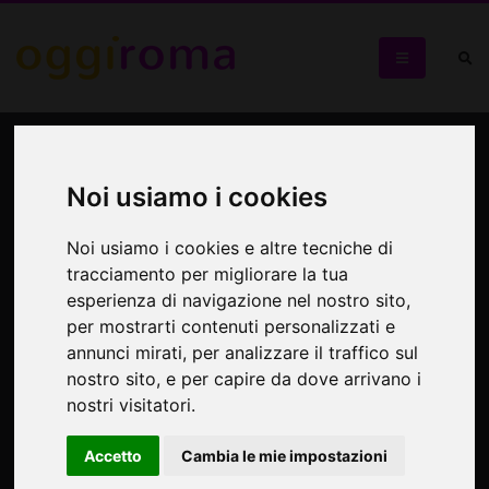
Casale Alba 2 Festival
Noi usiamo i cookies
Per celebrare i 12 anni di Casale Alba 2
Noi usiamo i cookies e altre tecniche di
tracciamento per migliorare la tua
esperienza di navigazione nel nostro sito,
per mostrarti contenuti personalizzati e
annunci mirati, per analizzare il traffico sul
nostro sito, e per capire da dove arrivano i
nostri visitatori.
Accetto
Cambia le mie impostazioni