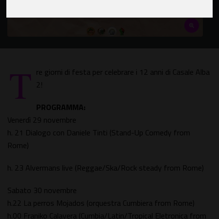
T
re giorni di festa per celebrare i 12 anni di Casale Alba
2!
PROGRAMMA:
Venerdì 29 novembre
h. 21 Dialogo con Daniele Tinti (Stand-Up Comedy from
Rome)
h. 23 Alvermans live (Reggae/Ska/Rock steady from Rome)
Sabato 30 novembre
h.22 La perros Mojados (orquestra Cumbiera from Rome)
h.00 Franiko Calavera (Cumbia/Latin/Tropical Eletronica from