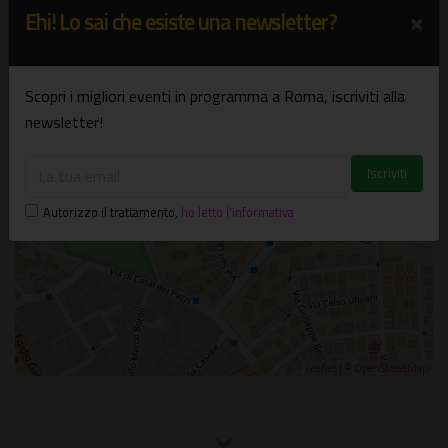
+
×
Ehi! Lo sai che esiste una newsletter?
−
×
Parco regionale urbano di Aguzzano
Scopri i migliori eventi in programma a Roma, iscriviti alla
Via Casale di San Basilio - Roma
newsletter!
Autorizzo il trattamento
,
ho letto l'informativa
Leaflet
| ©
OpenStreetMap