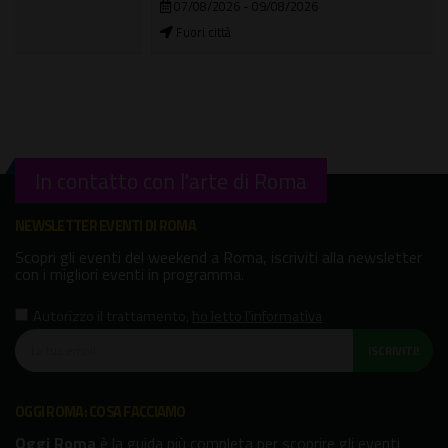
07/08/2026 - 09/08/2026
Fuori città
In contatto con l'arte di Roma
NEWSLETTER EVENTI DI ROMA
Scopri gli eventi del weekend a Roma, iscriviti alla newsletter
con i migliori eventi in programma.
Autorizzo il trattamento
,
ho letto l'informativa
ISCRIVITI!
OGGI ROMA: COSA FACCIAMO
Oggi Roma
è la guida più completa per scoprire gli eventi