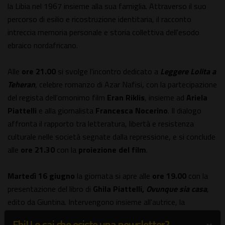
la Libia nel 1967 insieme alla sua famiglia. Attraverso il suo
percorso di esilio e ricostruzione identitaria, il racconto
intreccia memoria personale e storia collettiva dell'esodo
ebraico nordafricano.
Alle
ore 21.00
si svolge l'incontro dedicato a
Leggere Lolita a
Teheran
, celebre romanzo di Azar Nafisi, con la partecipazione
del regista dell'omonimo film
Eran Riklis
, insieme ad
Ariela
Piattelli
e alla giornalista
Francesca Nocerino
. Il dialogo
affronta il rapporto tra letteratura, libertà e resistenza
culturale nelle società segnate dalla repressione, e si conclude
alle
ore 21.30
con la
proiezione del film
.
Martedì 16 giugno
la giornata si apre alle
ore 19.00
con la
presentazione del libro di
Ghila
Piattelli,
Ovunque sia casa
,
edito da Giuntina. Intervengono insieme all'autrice, la
giornalista
Lara Crinò
, l'attore e regista teatrale
Luca
×
Ehi! Lo sai che esiste una newsletter?