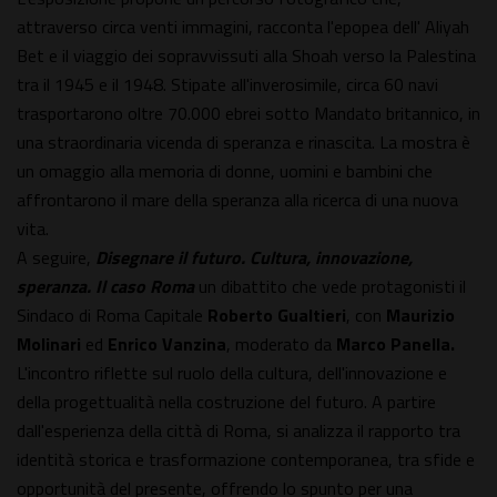
attraverso circa venti immagini, racconta l'epopea dell' Aliyah
Bet e il viaggio dei sopravvissuti alla Shoah verso la Palestina
tra il 1945 e il 1948. Stipate all'inverosimile, circa 60 navi
trasportarono oltre 70.000 ebrei sotto Mandato britannico, in
una straordinaria vicenda di speranza e rinascita. La mostra è
un omaggio alla memoria di donne, uomini e bambini che
affrontarono il mare della speranza alla ricerca di una nuova
vita.
A seguire,
Disegnare il futuro. Cultura, innovazione,
speranza. Il caso Roma
un dibattito che vede protagonisti il
Sindaco di Roma Capitale
Roberto Gualtieri
, con
Maurizio
Molinari
ed
Enrico Vanzina
, moderato da
Marco Panella.
L'incontro riflette sul ruolo della cultura, dell'innovazione e
della progettualità nella costruzione del futuro. A partire
dall'esperienza della città di Roma, si analizza il rapporto tra
identità storica e trasformazione contemporanea, tra sfide e
opportunità del presente, offrendo lo spunto per una