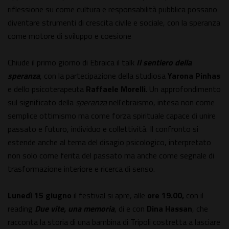
riflessione su come cultura e responsabilità pubblica possano
diventare strumenti di crescita civile e sociale, con la speranza
come motore di sviluppo e coesione
Chiude il primo giorno di Ebraica il talk
Il sentiero della
speranza
, con la partecipazione della studiosa
Yarona Pinhas
e dello psicoterapeuta
Raffaele Morelli
. Un approfondimento
sul significato della
speranza
nell'ebraismo, intesa non come
semplice ottimismo ma come forza spirituale capace di unire
passato e futuro, individuo e collettività. Il confronto si
estende anche al tema del disagio psicologico, interpretato
non solo come ferita del passato ma anche come segnale di
trasformazione interiore e ricerca di senso.
Lunedì 15 giugno
il festival si apre, alle
ore 19.00,
con il
reading
Due vite, una memoria
, di e con
Dina Hassan
, che
racconta la storia di una bambina di Tripoli costretta a lasciare