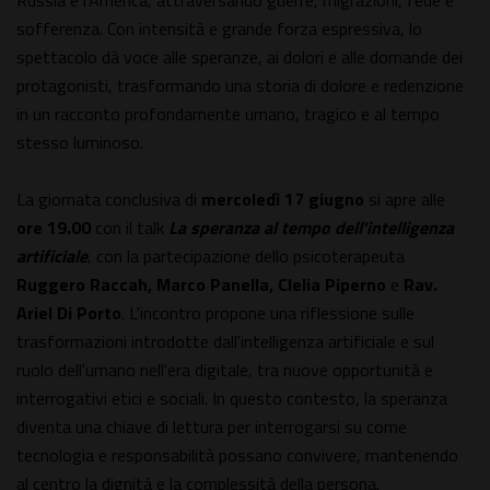
Russia e l'America, attraversando guerre, migrazioni, fede e
sofferenza. Con intensità e grande forza espressiva, lo
spettacolo dà voce alle speranze, ai dolori e alle domande dei
protagonisti, trasformando una storia di dolore e redenzione
in un racconto profondamente umano, tragico e al tempo
stesso luminoso.
La giornata conclusiva di
mercoledì 17 giugno
si apre alle
ore 19.00
con il talk
La speranza al tempo dell'intelligenza
artificiale
, con la partecipazione dello psicoterapeuta
Ruggero Raccah, Marco Panella, Clelia Piperno
e
Rav.
Ariel Di Porto
. L'incontro propone una riflessione sulle
trasformazioni introdotte dall'intelligenza artificiale e sul
ruolo dell'umano nell'era digitale, tra nuove opportunità e
interrogativi etici e sociali. In questo contesto, la speranza
diventa una chiave di lettura per interrogarsi su come
tecnologia e responsabilità possano convivere, mantenendo
al centro la dignità e la complessità della persona.