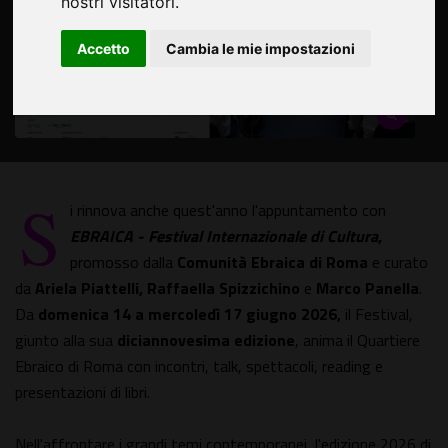
nostri visitatori.
Accetto
Cambia le mie impostazioni
S
i rinnova anche quest'anno l'appuntamento con
EBRAICA - Festival Internazionale di Cultura
,
promosso dalla
Comunità Ebraica di Roma
e curato
da
Ariela Piattelli, Raffaella Spizzichino
e
Marco Panella
.
Da
domenica 14 a mercoledì 17 giugno 2026,
il Festival,
giunto alla sua
diciannovesima edizione
, anima il Quartiere
Ebraico di Roma con incontri, talk, spettacoli, reading e
presentazioni di libri.
Nell'affrontare i grandi temi contemporanei, l'edizione 2026 di