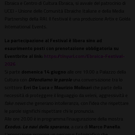
Ebraica e Centro di Cultura Ebraica, si avvale del patrocinio di
UCEI - Unione delle Comunità Ebraiche Italiane e della Media
Partnership della RAI. Il festival è una produzione Artix e Golda
International Events.
La partecipazione al Festival è libera sino ad
esaurimento posti con prenotazione obbligatoria su
Eventbrite
al link:
https://tinyurl.com/Ebraica-Festival-
2026
Si parte
domenica 14 giugno
alle ore 19.00 a Palazzo della
Cultura con
Difendiamo le parole
una conversazione tra lo
scrittore
Erri De Luca
e
Maurizio Molinari
che parte della
necessità di proteggere il linguaggio da veleni, aggressività e
fake news
che generano intolleranza, con l'idea che rispettare
le parole significhi rispettare chi le pronuncia.
Alle ore 20.00 è in programma l'inaugurazione della mostra
Exodus. Le navi della speranza
, a cura di
Marco Panella
.
L'esposizione propone un percorso fotografico che,