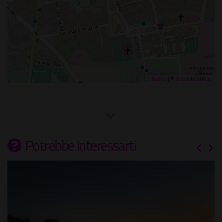
Leaflet
| ©
OpenStreetMap
Potrebbe interessarti