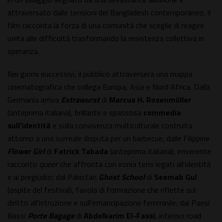
attraversato dalle tensioni del Bangladesh contemporaneo, il
film racconta la forza di una comunità che sceglie di reagire
unita alle difficoltà trasformando la resistenza collettiva in
speranza.
Nei giorni successivi, il pubblico attraverserà una mappa
cinematografica che collega Europa, Asia e Nord Africa. Dalla
Germania arriva
Extrawurst
di
Marcus H. Rosenmüller
(anteprima italiana), brillante e spassosa
commedia
sul
l'identità
e sulla convivenza multiculturale costruita
attorno a una surreale disputa per un barbecue; dalle Filippine
Flower Girl
di
Fatrick Tabada
(anteprima italiana), irriverente
racconto
queer
che affronta con ironia temi legati all'identità
e ai pregiudizi; dal Pakistan
Ghost School
di
Seemab Gul
(ospite del festival), favola di formazione che riflette sul
diritto all'istruzione e sull'emancipazione femminile; dai Paesi
Bassi
Porte Bagage
di
Abdelkarim El-Fassi
, intenso road