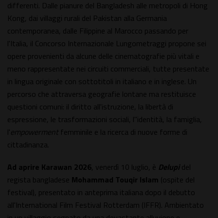
differenti. Dalle pianure del Bangladesh alle metropoli di Hong
Kong, dai villaggi rurali del Pakistan alla Germania
contemporanea, dalle Filippine al Marocco passando per
l'Italia, il Concorso Internazionale Lungometraggi propone sei
opere provenienti da alcune delle cinematografie più vitali e
meno rappresentate nei circuiti commerciali, tutte presentate
in lingua originale con sottotitoli in italiano e in inglese. Un
percorso che attraversa geografie lontane ma restituisce
questioni comuni: il diritto all'istruzione, la libertà di
espressione, le trasformazioni sociali, l''identità, la famiglia,
l'
empowerment
femminile e la ricerca di nuove forme di
cittadinanza.
Ad aprire Karawan 2026
, venerdì 10 luglio, è
Delupi
del
regista bangladese
Mohammad Touqir Islam
(ospite del
festival), presentato in anteprima italiana dopo il debutto
all'International Film Festival Rotterdam (IFFR). Ambientato
in un villaggio segnato da una devastante alluvione e