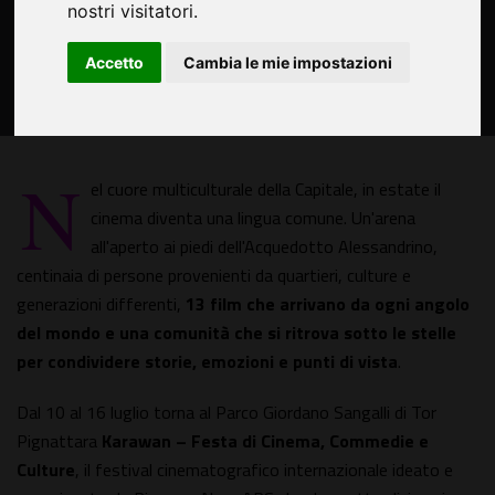
nostri visitatori.
Accetto
Cambia le mie impostazioni
N
el cuore multiculturale della Capitale, in estate il
cinema diventa una lingua comune. Un'arena
all'aperto ai piedi dell'Acquedotto Alessandrino,
centinaia di persone provenienti da quartieri, culture e
generazioni differenti,
13 film che arrivano da ogni angolo
del mondo e una comunità che si ritrova sotto le stelle
per condividere storie, emozioni e punti di vista
.
Dal 10 al 16 luglio torna al Parco Giordano Sangalli di Tor
Pignattara
Karawan – Festa di Cinema, Commedie e
Culture
, il festival cinematografico internazionale ideato e