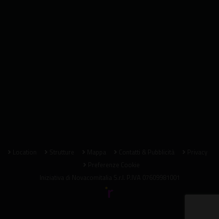
Location
Strutture
Mappa
Contatti & Pubblicità
Privacy
Preferenze Cookie
Iniziativa di
Novacomitalia S.r.l.
P.IVA 07609981001