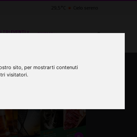
29,5°C
Cielo sereno
LTRI EVENTI ˅
CINEMA ˅
osa fare a Roma
ostro sito, per mostrarti contenuti
ri visitatori.