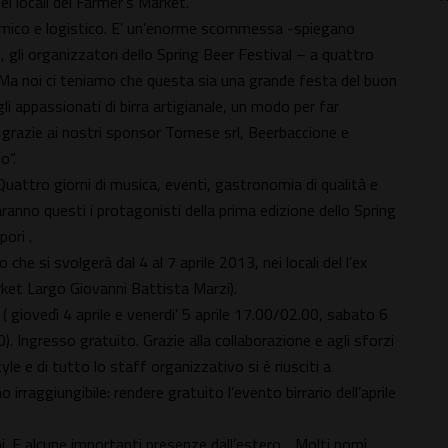
ei locali del Farmer’s Market.
nomico e logistico. E’ un’enorme scommessa -spiegano
, gli organizzatori dello Spring Beer Festival – a quattro
 Ma noi ci teniamo che questa sia una grande festa del buon
gli appassionati di birra artigianale, un modo per far
E grazie ai nostri sponsor Tornese srl, Beerbaccione e
o”.
Quattro giorni di musica, eventi, gastronomia di qualità e
ranno questi i protagonisti della prima edizione dello Spring
pori .
che si svolgerà dal 4 al 7 aprile 2013, nei locali del l’ex
rket Largo Giovanni Battista Marzi).
( giovedì 4 aprile e venerdi’ 5 aprile 17.00/02.00, sabato 6
. Ingresso gratuito. Grazie alla collaborazione e agli sforzi
le e di tutto lo staff organizzativo si è riusciti a
irraggiungibile: rendere gratuito l’evento birrario dell’aprile
ani. E alcune importanti presenze dall’estero. . Molti nomi