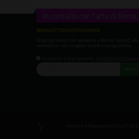
In contatto con l'arte di Roma
NEWSLETTER EVENTI DI ROMA
Scopri gli eventi del weekend a Roma, iscriviti alla
newsletter con i migliori eventi in programma.
Autorizzo il trattamento
,
ho letto l'informati
ISCRIVITI
Iniziativa di
Novacomitalia S.r.l.
P.IVA 