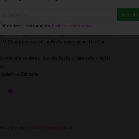
enticare un buon caffè nello spazio Lavazza.
 perdere le curiosità del Barattolo che porterà in fiera
birra. Da giovedì a sabato ogni sera ci sarà un concerto di
Autorizzo il trattamento
,
ho letto l'informativa
pio? I Presi per caso, band rock formata da detenuti, ex
 RDM (Ragni da marte). Inoltre la cover band The One
la colonna sonora di questa festa e farà ballare tutti
ti.
baccione e Zenzero.
0037073 –
press.sbfroma@gmail.com