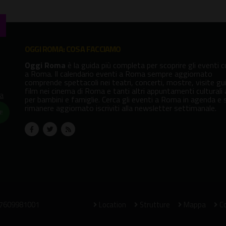
OGGI ROMA: COSA FACCIAMO
Oggi Roma
è la guida più completa per scoprire gli eventi cu
a Roma. Il calendario eventi a Roma sempre aggiornato
comprende spettacoli nei teatri, concerti, mostre, visite gu
film nei cinema di Roma e tanti altri appuntamenti culturali
va
per bambini e famiglie. Cerca gli eventi a Roma in agenda e 
rimanere aggiornato iscriviti alla newsletter settimanale.
!
07609981001
Location
Strutture
Mappa
Co