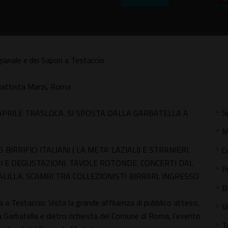
gianale e dei Sapori a Testaccio
Battista Marzi, Roma
S
APRILE TRASLOCA. SI SPOSTA DALLA GARBATELLA A
M
RRIFICI ITALIANI ( LA META’ LAZIALI) E STRANIERI.
C
RI E DEGUSTAZIONI. TAVOLE ROTONDE. CONCERTI DAL
P
BALILLA. SCAMBI TRA COLLEZIONISTI BIRRARI. INGRESSO
B
a a Testaccio. Vista la grande affluenza di pubblico atteso,
V
la Garbatella e dietro richiesta del Comune di Roma, l’evento
T