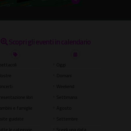
Scopri gli eventi in calendario
pettacoli
Oggi
ostre
Domani
oncerti
Weekend
resentazione libri
Settimana
ambini e famiglie
Agosto
isite guidate
Settembre
utte le categorie
Scegli una data