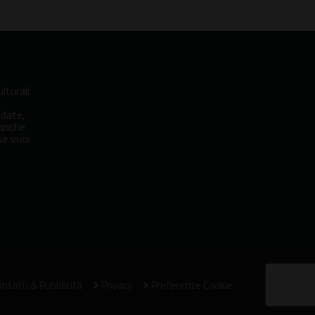
lturali
idate,
 anche
se vuoi
ntatti & Pubblicità
Privacy
Preferenze Cookie