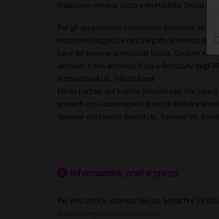
tradizione romana: pizza e mortadella. Senza dim
Per gli appassionati collezionisti brassicoli da non
moltissimi oggetti e rarità legate al mondo della 
band del panorama musicale laziale. Qualche esem
detenuti e non detenuti. E poi il Rockabilly degli
International U2 Tribute band.
Media partner dell’evento Wasabiradio che curerà 
presenti con i coinvolgenti dj set di Barbara Vendit
Sponsor dell’evento Beerstyle, Tornese srl, Beer
Informazioni, orari e prezzi
Per info Ufficio stampa Alessia Schiaffini 393
www.springbeerfestivalroma.it