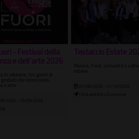
taccio Estate 2026
Festival della
sostenibilità
a, food, comunità e culture
e
Arte, design sostenibile, inclus
sociale e contrasto alla violenz
genere
06/2026 - 31/10/2026
à dell'Altra Economia
11/07/2026 - 15/10/2026
Euroma2