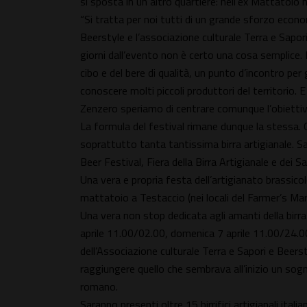
si sposta in un altro quartiere: nell’ex Mattatoio n
“Si tratta per noi tutti di un grande sforzo eco
Beerstyle e l’associazione culturale Terra e Sapori
giorni dall’evento non è certo una cosa semplice.
cibo e del bere di qualità, un punto d’incontro per 
conoscere molti piccoli produttori del territorio. 
Zenzero speriamo di centrare comunque l’obiettiv
La formula del festival rimane dunque la stessa. 
soprattutto tanta tantissima birra artigianale. Sa
Beer Festival, Fiera della Birra Artigianale e dei Sa
Una vera e propria festa dell’artigianato brassicolo 
mattatoio a Testaccio (nei locali del Farmer’s Ma
Una vera non stop dedicata agli amanti della birra 
aprile 11.00/02.00, domenica 7 aprile 11.00/24.00)
dell’Associazione culturale Terra e Sapori e Beersty
raggiungere quello che sembrava all’inizio un sogno 
romano.
Saranno presenti oltre 15 birrifici artigianali itali