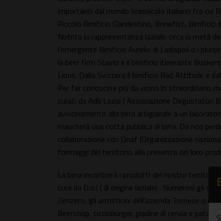
importanti dal mondo brassicolo italiano fra cui Bi
Piccolo Birrificio Clandestino, Brewfist, Birrificio d
Nutrita la rappresentanza laziale: circa la metà dei
l’emergente Birrificio Aurelio di Ladispoli o i plu
la beer firm Stavio e il birrificio itinerante Buskers
Lions. Dalla Svizzera il birrificio Bad Attitude e 
Per far conoscere più da vicino lo straordinario m
curati da Adb Lazio ( Associazione Degustatori Bi
avvicinamento alla birra artigianale a un laborator
mancherà una cotta pubblica di birra. Da non perder
collaborazione con Onaf (Organizzazione naziona
formaggi del territorio alla presenza dei loro prod
La birra incontrerà i prodotti del nostro territori
cura da D.o.l ( di origine laziale) . Numerosi gli st
Zenzero, gli arrosticini dell’azienda Tornese o i ca
Beershop, ciccioburger, piadine di cervia e patat
S