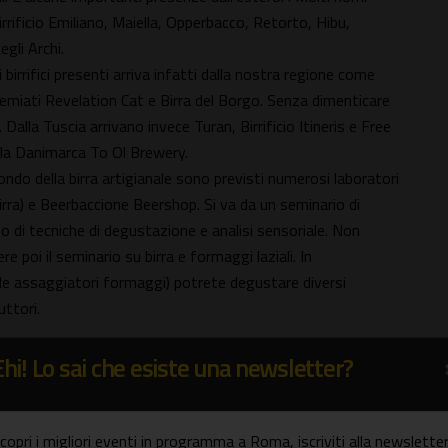
rrificio Emiliano, Maiella, Opperbacco, Retorto, Hibu,
egli Archi.
 birrifici presenti arriva infatti dalla nostra regione come
ripremiati Revelation Cat e Birra del Borgo. Senza dimenticare
. Dalla Tuscia arrivano invece Turan, Birrificio Itineris e Free
dalla Danimarca To Ol Brewery.
ondo della birra artigianale sono previsti numerosi laboratori
rra) e Beerbaccione Beershop. Si va da un seminario di
io di tecniche di degustazione e analisi sensoriale. Non
e poi il seminario su birra e formaggi laziali. In
le assaggiatori formaggi) potrete degustare diversi
uttori.
o: salumi, porchetta e formaggi. Molte le golosità scelte con
Ehi! Lo sai che esiste una newsletter?
and gastronomici. Piadine, panini e fritti a cura del Ristorante
rtocci di fritto di pesce e verdure realizzati da Beerbaccione
ine pipers. Pizza&Mortazza propone un grande classico della
copri i migliori eventi in programma a Roma, iscriviti alla newsletter