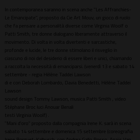
In contemporanea saranno in scena anche "Les Affranchies-
Le Emancipate", proposto da Cie Art Mouv, un gioco di ruolo
che fa pensare a personalità diverse come Virginia Woolf o
Patti Smith, tre donne dialogano liberamente attraverso il
movimento. Di volta in volta divertenti e sarcastiche,
profonde e lucide, le tre donne stimolano il risveglio in
ciascuno di noi del desiderio di essere liberi e unici, chiamando
a raccolta la necessità di emanciparsi. (venerdì 13 e sabato 14
settembre - regia Hélène Taddei Lawson
di e con Deborah Lombardo, Davia Benedetti, Hélène Taddei
Lawson
sound design Tommy Lawson, musica Patti Smith , video
Stéphane Broc luci Anouar Benali
testi Virginia Woolf) .
"Mani d'oro" proposto dalla compagnia Irene K. sarà in scena
sabato 14 settembre e domenica 15 settembre (coreografia
Irene Borguet-Kalbusch, con Andrea Gallo Rosso, Anaïs Van