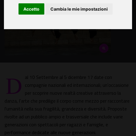
Accetto
Cambia le mie impostazioni
D
al 10 Settembre al 5 dicembre 17 date con
compagnie nazionali ed internazionali; un'occasione
per scoprire nuove realtà creative attraverso la
danza, l'arte che predilige il corpo come mezzo per raccontare
l'umanità nella sua fragilità, grandezza e diversità. Proposte
rivolte ad un pubblico ampio e trasversale che include varie
generazioni con spettacoli per ragazzi e famiglie, e
performance dedicate alle nuove generazioni.