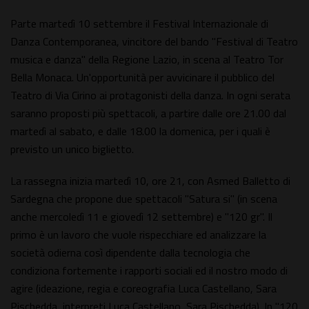
Parte martedì 10 settembre il Festival Internazionale di
Danza Contemporanea, vincitore del bando "Festival di Teatro
musica e danza" della Regione Lazio, in scena al Teatro Tor
Bella Monaca. Un'opportunità per avvicinare il pubblico del
Teatro di Via Cirino ai protagonisti della danza. In ogni serata
saranno proposti più spettacoli, a partire dalle ore 21.00 dal
martedì al sabato, e dalle 18.00 la domenica, per i quali è
previsto un unico biglietto.
La rassegna inizia martedì 10, ore 21, con Asmed Balletto di
Sardegna che propone due spettacoli "Satura si" (in scena
anche mercoledì 11 e giovedì 12 settembre) e "120 gr". Il
primo è un lavoro che vuole rispecchiare ed analizzare la
società odierna così dipendente dalla tecnologia che
condiziona fortemente i rapporti sociali ed il nostro modo di
agire (ideazione, regia e coreografia Luca Castellano, Sara
Pischedda, interpreti Luca Castellano, Sara Pischedda). In "120