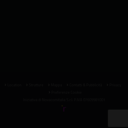
Location
Strutture
Mappa
Contatti & Pubblicità
Privacy
Preferenze Cookie
Iniziativa di
Novacomitalia S.r.l.
P.IVA 07609981001