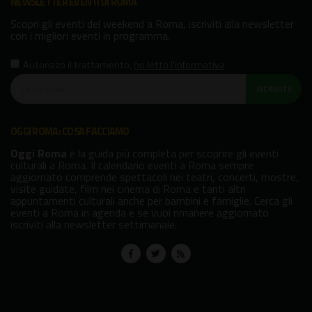
NEWSLETTER EVENTI DI ROMA
Scopri gli eventi del weekend a Roma, iscriviti alla newsletter
con i migliori eventi in programma.
Autorizzo il trattamento
,
ho letto l'informativa
ISCRIVITI!
OGGI ROMA: COSA FACCIAMO
Oggi Roma
è la guida più completa per scoprire gli eventi
culturali a Roma. Il calendario eventi a Roma sempre
aggiornato comprende spettacoli nei teatri, concerti, mostre,
visite guidate, film nei cinema di Roma e tanti altri
appuntamenti culturali anche per bambini e famiglie. Cerca gli
eventi a Roma in agenda e se vuoi rimanere aggiornato
iscriviti alla newsletter settimanale.